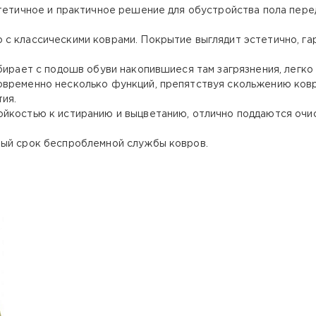
стетичное и практичное решение для обустройства пола пере
с классическими коврами. Покрытие выглядит эстетично, га
бирает с подошв обуви накопившиеся там загрязнения, легко
овременно несколько функций, препятствуя скольжению ков
тия.
ойкостью к истиранию и выцветанию, отлично поддаются очи
ный срок беспроблемной службы ковров.