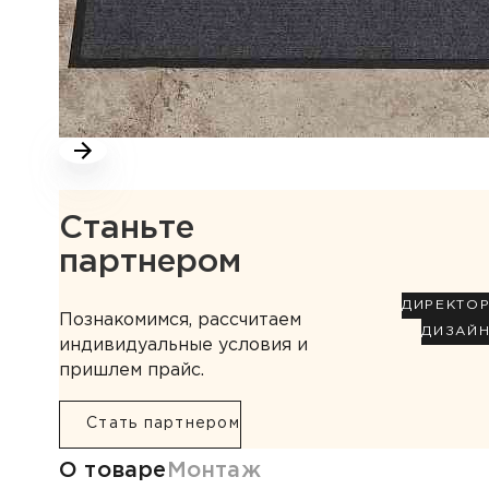
Станьте
партнером
ДИРЕКТО
Познакомимся, рассчитаем
ДИЗАЙ
индивидуальные условия и
пришлем прайс.
Стать партнером
Информация о товаре
О товаре
Монтаж