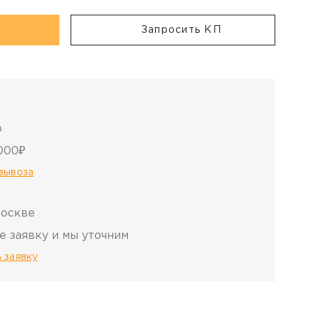
Запросить КП
о
000₽
овывоза
Москве
е заявку и мы уточним
 заявку