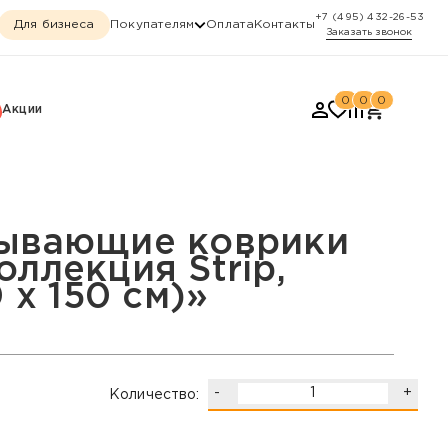
+7 (495) 432-26-53
Для бизнеса
Покупателям
Оплата
Контакты
Заказать звонок
0
0
0
Акции
Strip, «Black (120 х 1
тывающие коврики
ллекция Strip,
0 х 150 см)»
-
+
Количество: