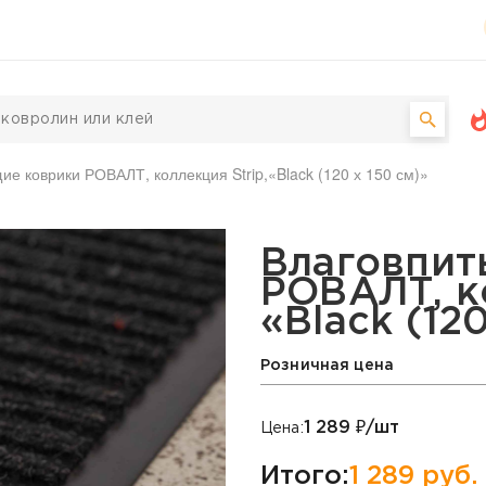
е коврики РОВАЛТ, коллекция Strip,«Black (120 х 150 см)»
рики РОВАЛТ, коллекция 
Влаговпи
РОВАЛТ, ко
«Black (12
Розничная цена
1 289
₽/шт
Цена:
Итого:
1 289
руб.