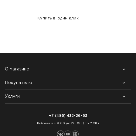
Купить в один клик
НАШИ КЛИЕНТЫ:
О магазине
Покупателю
Почему выбирают нас
Контакты
Блог
Услуги
Возврат товара
Как заказать
Доставка
Нарезка покрытий
Оплата
+7 (495) 432-26-53
Укладка покрытий
Работаем с 9:00 до 20:00 (по МСК)