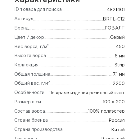
ID товара для поиска
4821401
Артикул
BRTL-С12
Бренд
РОВАЛТ
Цвет / декор
Серый
м²
450
Вес ворса, г/
Высота ворса
6 мм
Коллекция
Strip
Общая толщина
7.1 мм
2
Общий вес, г/м
2200
Особенности
По краям изделия резиновый кант
Размер в см
100 х 200
Состав ворса
100% полиэстер
Страна бренда
Россия
Страна производства
Китай
Тип ворса