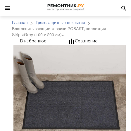
Главная
Грязезащитные покрытия
Влаговпитывающие коврики РОВАЛТ, коллекция
Strip,«Grey (100 х 200 см)»
Влаговпитывающие ков
В избранное
Сравнение