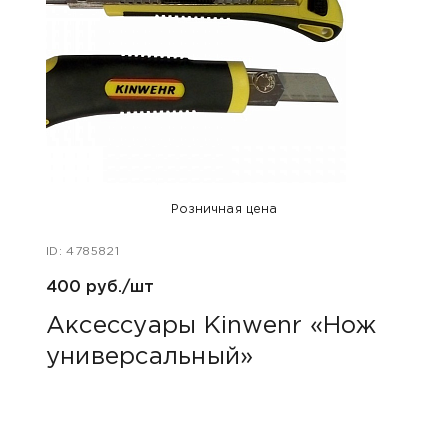
Розничная цена
ID: 4785821
ID: 47
400 руб./шт
470 
Аксессуары Kinwenr «Нож
Акс
универсальный»
2-х