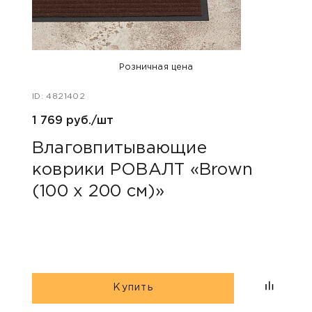
Розничная цена
ID: 4821402
ID: 48
1 769 руб./шт
1 190
Влаговпитывающие
Вл
коврики РОВАЛТ «Brown
ков
(100 х 200 см)»
х 1
Купить