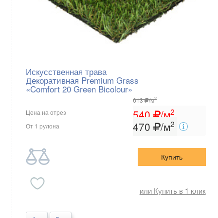
Искусственная трава
Декоративная Premium Grass
«Comfort 20 Green Bicolour»
2
613
/м
2
540
/м
Цена на отрез
2
470
/м
От 1 рулона
Купить
или Купить в 1 клик