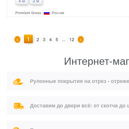
4 м
2 м
Premium Grass
Россия
1
<
2
3
4
5
...
12
>
Интернет-маг
Рулонные покрытия на отрез - отреже
Доставим до двери всё: от скотча до