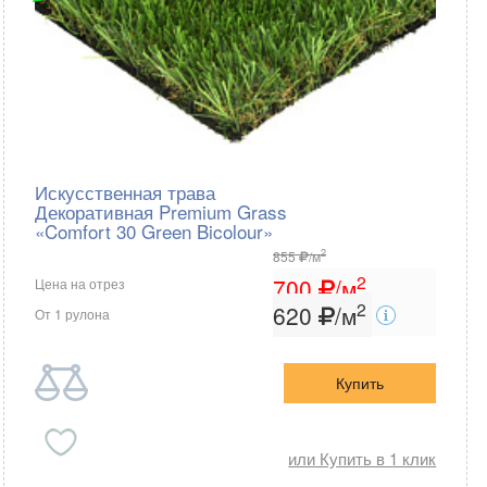
Искусственная трава
Декоративная Premium Grass
«Comfort 30 Green Bicolour»
2
855
/м
2
700
/м
Цена на отрез
2
620
/м
От 1 рулона
Купить
или Купить в 1 клик