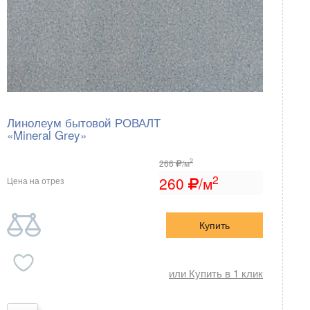
Линолеум бытовой РОВАЛТ
«Mineral Grey»
2
266
/м
2
260
/м
Цена на отрез
Купить
или Купить в 1 клик