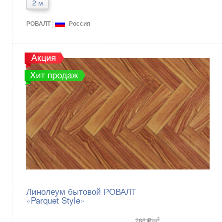
2 м
РОВАЛТ
Россия
Линолеум бытовой РОВАЛТ
«Parquet Style»
2
266
/м