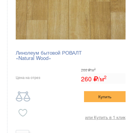
Линолеум бытовой РОВАЛТ
«Natural Wood»
2
266
/м
2
260
/м
Цена на отрез
Купить
или Купить в 1 клик