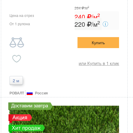
2
264
/м
2
240
/м
Цена на отрез
2
220
/м
От 1 рулона
Купить
или Купить в 1 клик
2 м
РОВАЛТ
Россия