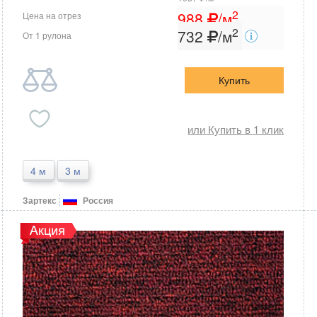
2
988
/м
Цена на отрез
2
732
/м
От 1 рулона
Купить
или Купить в 1 клик
4 м
3 м
Зартекс
Россия