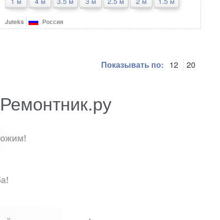
1 м
4 м
3.5 м
3 м
2.5 м
2 м
1.5 м
Juteks
Россия
Показывать по:
12
20
 Ремонтник.ру
ложим!
а!