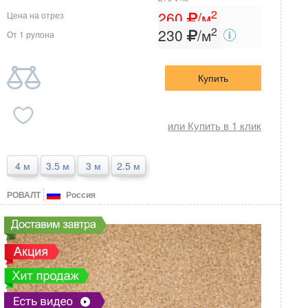
2
260
/м
Цена на отрез
2
230
/м
От 1 рулона
Купить
или Купить в 1 клик
4 м
3.5 м
3 м
2.5 м
РОВАЛТ
Россия