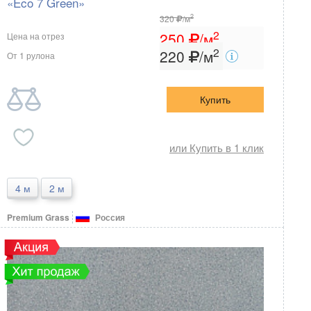
«Eco 7 Green»
2
320
/м
2
250
/м
Цена на отрез
2
220
/м
От 1 рулона
Купить
или Купить в 1 клик
4 м
2 м
Premium Grass
Россия