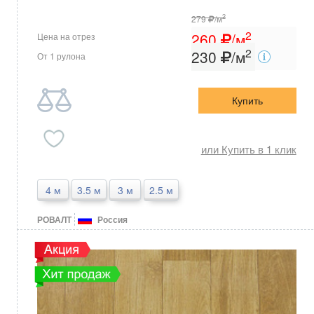
2
279
/м
2
260
/м
Цена на отрез
2
230
/м
От 1 рулона
Купить
или Купить в 1 клик
4 м
3.5 м
3 м
2.5 м
РОВАЛТ
Россия