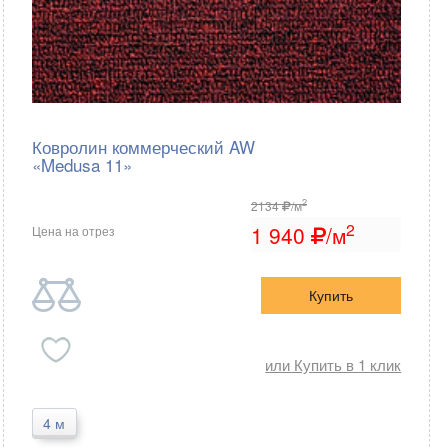
Ковролин коммерческий AW
«Medusa 11»
2
2134
/м
2
1 940
/м
Цена на отрез
Купить
или Купить в 1 клик
4 м