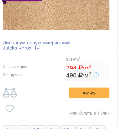
Линолеум полукоммерческий
Juteks «Proxi 1»
2
913
/м
2
794
/м
Цена на отрез
2
490
/м
От 1 рулона
Купить
или Купить в 1 клик