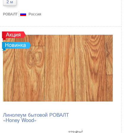
2 м
РОВАЛТ
Россия
Линолеум бытовой РОВАЛТ
«Honey Wood»
2
279
/м