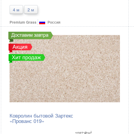
4 м
2 м
Premium Grass
Россия
Ковролин бытовой Зартекс
«Прованс 019»
2
1087
/м