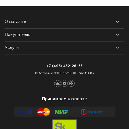
О магазине
Покупателю
Почему выбирают нас
Контакты
Блог
Услуги
Возврат товара
Как заказать
Доставка
Нарезка покрытий
Оплата
+7 (495) 432-26-53
Укладка покрытий
Работаем с 9:00 до 20:00 (по МСК)
Принимаем к оплате