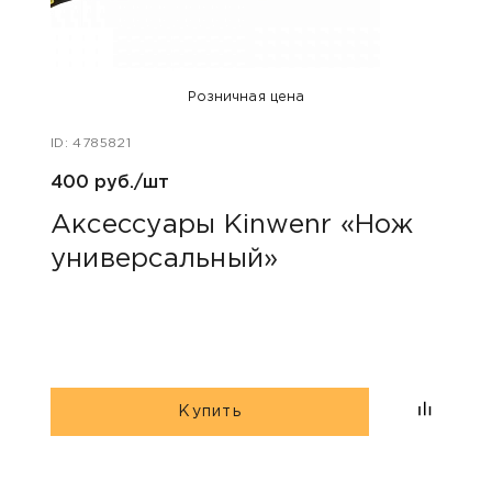
Розничная цена
ID: 4785821
ID: 47
400 руб./шт
470 
Аксессуары Kinwenr «Нож
Акс
универсальный»
2-х
Купить