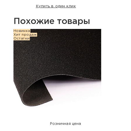
Купить в один клик
Похожие товары
Новинка
Новин
Хит продаж
Хит п
Остатки
Остат
Розничная цена