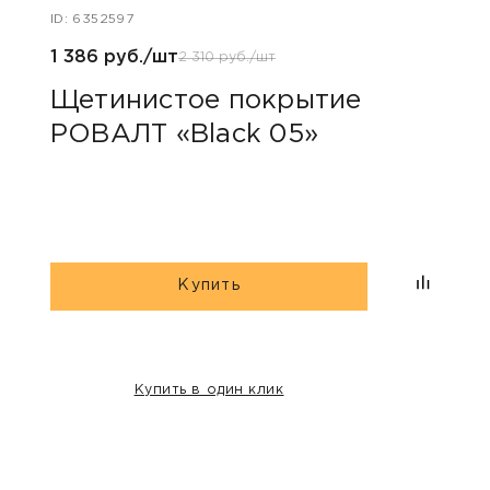
ID: 6352597
ID: 63
1 386 руб./шт
4 158
2 310 руб./шт
Щетинистое покрытие
Щет
РОВАЛТ «Black 05»
РОВ
Купить
Купить в один клик
НАШИ КЛИЕНТЫ: