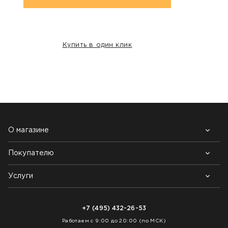
Купить в один клик
НАШИ КЛИЕНТЫ:
О магазине
Покупателю
Почему выбирают нас
Контакты
Блог
Услуги
Возврат товара
Как заказать
Доставка
Нарезка покрытий
Оплата
+7 (495) 432-26-53
Укладка покрытий
Работаем с 9:00 до 20:00 (по МСК)