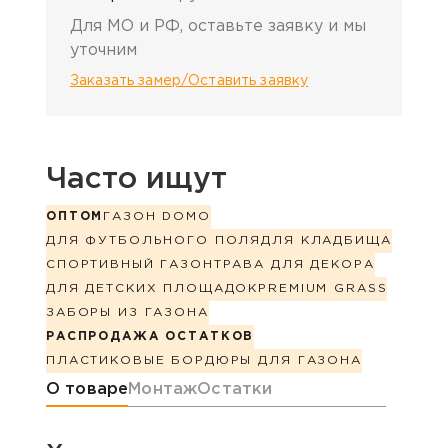
Для МО и РФ, оставьте заявку и мы
уточним
Заказать замер/Оставить заявку
Часто ищут
ОПТОМ
ГАЗОН DOMO
ДЛЯ ФУТБОЛЬНОГО ПОЛЯ
ДЛЯ КЛАДБИЩА
СПОРТИВНЫЙ ГАЗОН
ТРАВА ДЛЯ ДЕКОРА
ДЛЯ ДЕТСКИХ ПЛОЩАДОК
PREMIUM GRASS
ЗАБОРЫ ИЗ ГАЗОНА
РАСПРОДАЖА ОСТАТКОВ
ПЛАСТИКОВЫЕ БОРДЮРЫ ДЛЯ ГАЗОНА
Информация о товаре
О товаре
Монтаж
Остатки