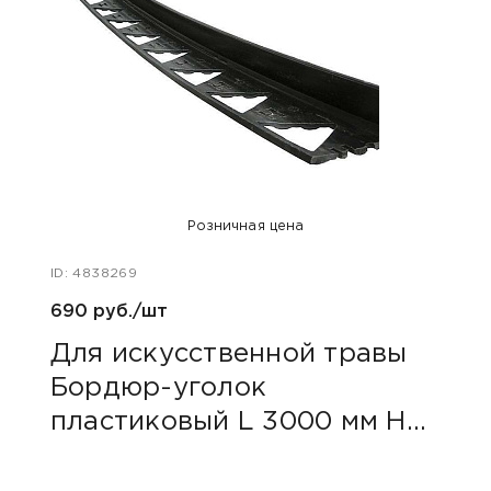
Розничная цена
ID: 4838269
ID: 48
690 руб./шт
20 р
Для искусственной травы
Для
Бордюр-уголок
Кре
пластиковый L 3000 мм H
240
45 мм