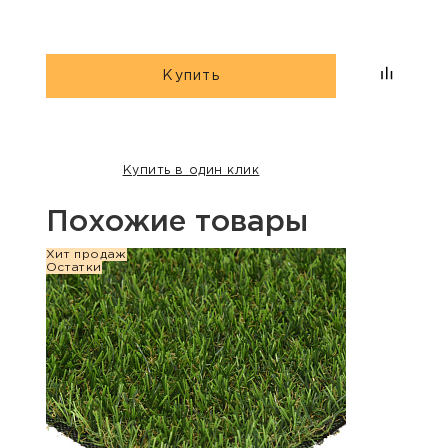
Купить
Купить в один клик
Похожие товары
Хит продаж
Хит п
Остатки
Остат