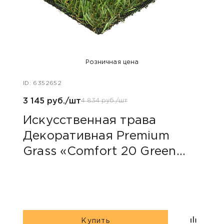
Розничная цена
ID: 6352652
ID: 63
3 145 руб./шт
4 64
4 834 руб./шт
Искусственная трава
Иск
Декоративная Premium
Дек
Grass «Comfort 20 Green
Gra
Bicolour»
Купить