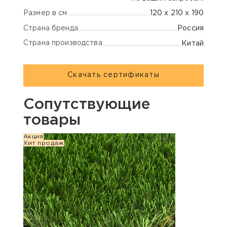
Размер в см
120 х 210 х 190
Страна бренда
Россия
Страна производства
Китай
Скачать сертификаты
Сопутствующие
товары
Акция
Акция
Хит продаж
Хит п