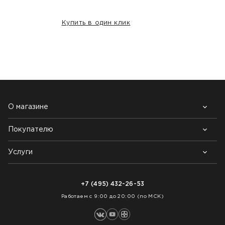
Купить в один клик
НАШИ КЛИЕНТЫ:
О магазине
Покупателю
Почему выбирают нас
Контакты
Блог
Услуги
Возврат товара
Как заказать
Доставка
Нарезка покрытий
Оплата
+7 (495) 432-26-53
Укладка покрытий
Работаем с 9:00 до 20:00 (по МСК)