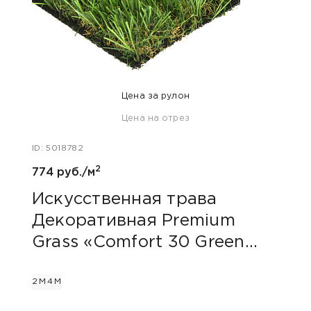
Цена за рулон
Цена на отрез
ID: 5018782
ID: 50
2
774 руб./м
832 р
Искусственная трава
Иск
Декоративная Premium
Дек
Grass «Comfort 30 Green
Gra
Bicolour»
2М
4М
2М
4М