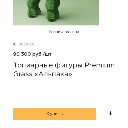
Розничная цена
ID: 5861620
ID: 586
90 300 руб./шт
143 
Топиарные фигуры Premium
Топ
Grass «Альпака»
Gra
Купить