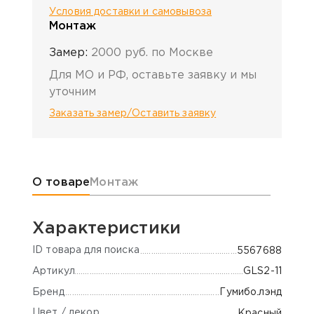
Условия доставки и самовывоза
Монтаж
Замер:
2000 руб. по Москве
Для МО и РФ, оставьте заявку и мы
уточним
Заказать замер/Оставить заявку
Информация о товаре
О товаре
Монтаж
Характеристики
ID товара для поиска
5567688
Артикул
GLS2-11
Бренд
Гумибо.лэнд
Цвет / декор
Красный