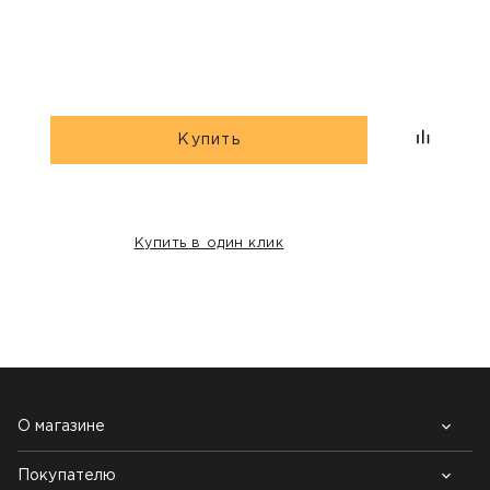
Купить
Купить в один клик
НАШИ КЛИЕНТЫ:
О магазине
Покупателю
Почему выбирают нас