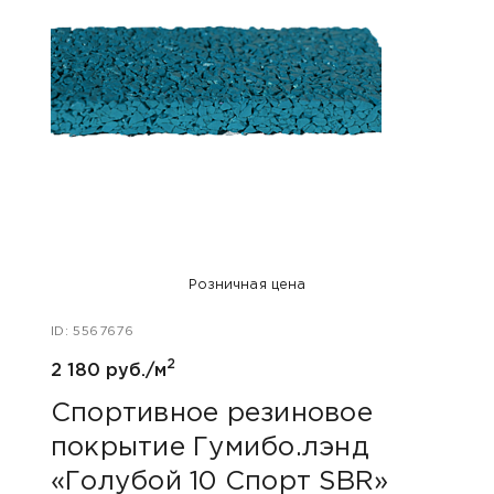
Розничная цена
ID: 5567676
ID: 55
2
2 180 руб./м
1 960
Спортивное резиновое
Спо
покрытие Гумибо.лэнд
пок
«Голубой 10 Спорт SBR»
«Го