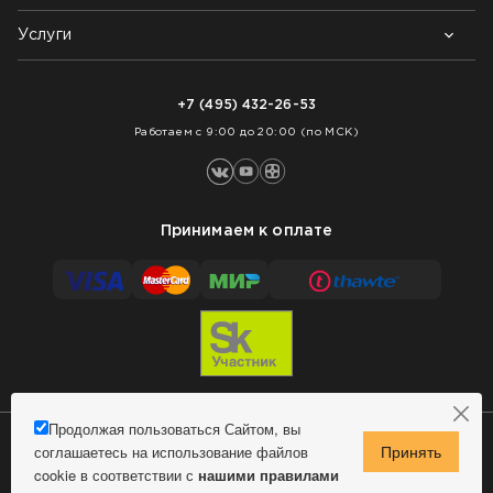
Контакты
Блог
Услуги
Возврат товара
Как заказать
Доставка
Нарезка покрытий
Оплата
+7 (495) 432-26-53
Укладка покрытий
Работаем с 9:00 до 20:00 (по МСК)
Принимаем к оплате
Продолжая пользоваться Сайтом, вы
соглашаетесь на использование файлов
Сделано в MindMachine
© 2009 - 2026 Remontnick.ru.
cookie в соответствии с
нашими правилами
Политика конфиденциальности