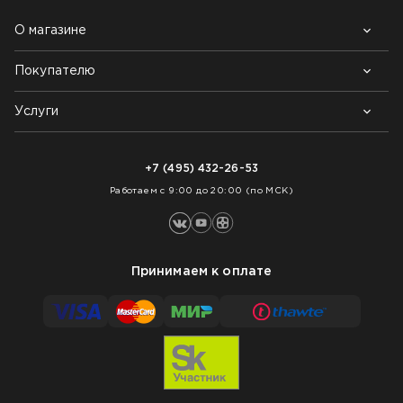
О магазине
Покупателю
Почему выбирают нас
Контакты
Блог
Услуги
Возврат товара
Как заказать
Доставка
Нарезка покрытий
Оплата
+7 (495) 432-26-53
Укладка покрытий
Работаем с 9:00 до 20:00 (по МСК)
Принимаем к оплате