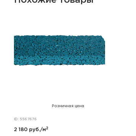
Похожие товары
Розничная цена
ID: 5567676
ID: 55
2
2 180 руб./м
1 960