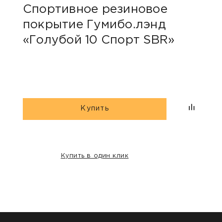
Спортивное резиновое
Спо
покрытие Гумибо.лэнд
пок
«Голубой 10 Спорт SBR»
«Го
Купить
Купить в один клик
НАШИ КЛИЕНТЫ: