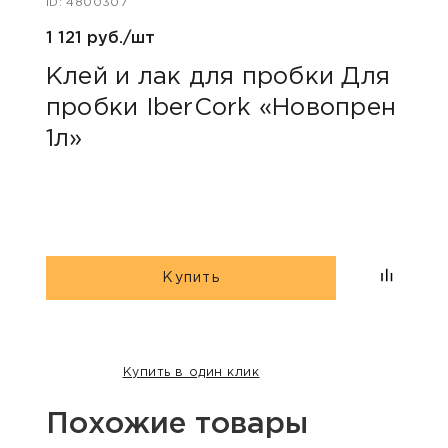
ID: 4800307
ID: 48
1 121 руб./шт
384 
Клей и лак для пробки Для
Про
пробки IberCork «Новопрен
Ibe
1л»
Купить
Купить в один клик
Похожие товары