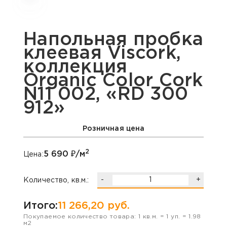
Напольная пробка
клеевая Viscork,
коллекция
Organic Color Cork
N11 002, «RD 300
912»
Розничная цена
2
5 690
₽/м
Цена:
-
+
Количество, кв.м.:
Итого:
11 266,20
руб.
Покупаемое количество товара:
1
кв.м. =
1
уп. =
1.98
м2