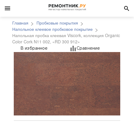
Главная
Пробковые покрытия
Напольное клеевое пробковое покрытие
Напольная пробка клеевая Viscork, коллекция Organic
Color Cork N11 002, «RD 300 912»
Напольная пробка клее
В избранное
Сравнение