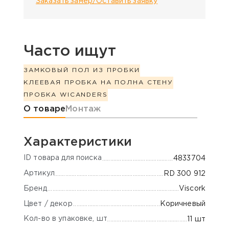
Заказать замер/Оставить заявку
Часто ищут
ЗАМКОВЫЙ ПОЛ ИЗ ПРОБКИ
КЛЕЕВАЯ ПРОБКА НА ПОЛ
НА СТЕНУ
ПРОБКА WICANDERS
Информация о товаре
О товаре
Монтаж
Характеристики
ID товара для поиска
4833704
Артикул
RD 300 912
Бренд
Viscork
Цвет / декор
Коричневый
Кол-во в упаковке, шт
11 шт