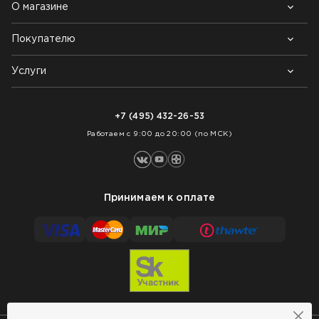
О магазине
Покупателю
Почему выбирают нас
Контакты
Блог
Услуги
Возврат товара
Как заказать
Доставка
Нарезка покрытий
Оплата
+7 (495) 432-26-53
Укладка покрытий
Работаем с 9:00 до 20:00 (по МСК)
Принимаем к оплате