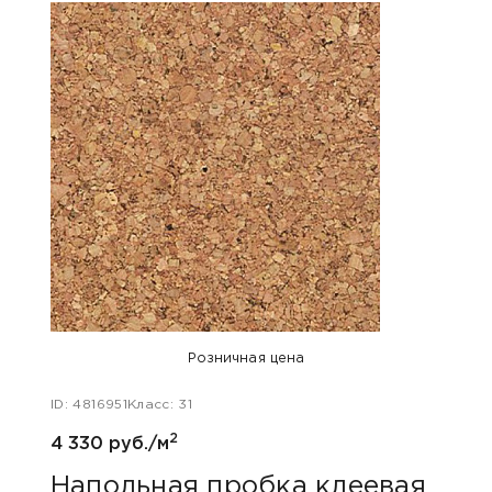
Розничная цена
ID: 4816951
Класс: 31
ID: 48
2
4 330 руб./м
5 800
Напольная пробка клеевая
Нап