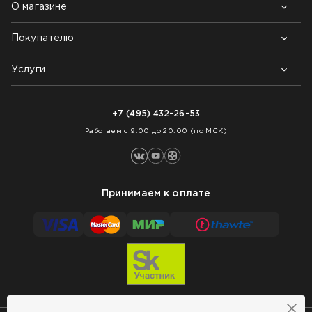
О магазине
Покупателю
Почему выбирают нас
Контакты
Блог
Услуги
Возврат товара
Как заказать
Доставка
Нарезка покрытий
Оплата
+7 (495) 432-26-53
Укладка покрытий
Работаем с 9:00 до 20:00 (по МСК)
Принимаем к оплате