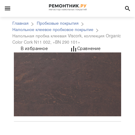
Главная
Пробковые покрытия
Напольное клеевое пробковое покрытие
Напольная пробка клеевая Viscork, коллекция Organic
Color Cork N11 002, «BN 290 101»
Напольная пробка клее
В избранное
Сравнение