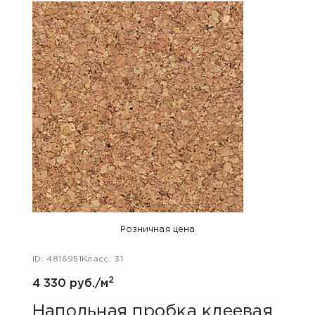
Розничная цена
ID: 4816951
Класс: 31
ID: 48
2
4 330 руб./м
5 800
Напольная пробка клеевая
Нап