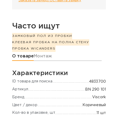
Заказать замер/Оставить заявку
Часто ищут
ЗАМКОВЫЙ ПОЛ ИЗ ПРОБКИ
КЛЕЕВАЯ ПРОБКА НА ПОЛ
НА СТЕНУ
ПРОБКА WICANDERS
Информация о товаре
О товаре
Монтаж
Характеристики
ID товара для поиска
4833700
Артикул
BN 290 101
Бренд
Viscork
Цвет / декор
Коричневый
Кол-во в упаковке, шт
11 шт