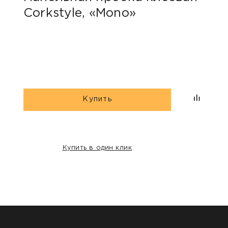
Corkstyle, «Mono»
Wic
Купить
Купить в один клик
НАШИ КЛИЕНТЫ: