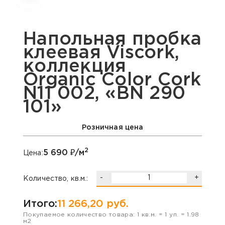
Напольная пробка
клеевая Viscork,
коллекция
Organic Color Cork
N11 002, «BN 290
101»
Розничная цена
2
5 690
₽/м
Цена:
-
+
Количество, кв.м.:
Итого:
11 266,20
руб.
Покупаемое количество товара:
1
кв.м. =
1
уп. =
1.98
м2