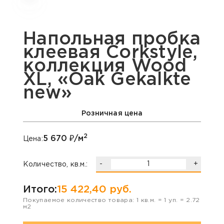
Напольная пробка
клеевая Corkstyle,
коллекция Wood
XL, «Oak Gekalkte
new»
Розничная цена
2
5 670
₽/м
Цена:
-
+
Количество, кв.м.:
Итого:
15 422,40
руб.
Покупаемое количество товара:
1
кв.м. =
1
уп. =
2.72
м2