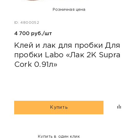
Розничная цена
ID: 4800052
ID: 48
4 700 руб./шт
254 р
Клей и лак для пробки Для
Пли
пробки Labo «Лак 2K Supra
Cork 0.91л»
Купить
Купить в один клик