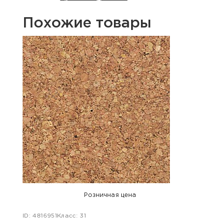
Похожие товары
Розничная цена
ID: 4816951
Класс: 31
ID: 48