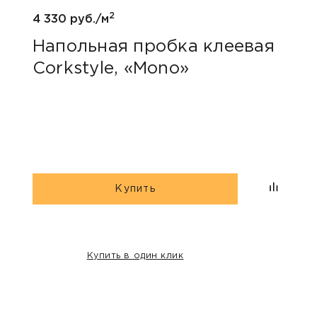
2
4 330 руб./м
5 800
Напольная пробка клеевая
Нап
Corkstyle, «Mono»
Wic
Купить
Купить в один клик
НАШИ КЛИЕНТЫ: