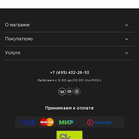
О магазине
Покупателю
Почему выбирают нас
Контакты
Блог
Услуги
Возврат товара
Как заказать
Доставка
Нарезка покрытий
Оплата
+7 (495) 432-26-53
Укладка покрытий
Работаем с 9:00 до 20:00 (по МСК)
Принимаем к оплате