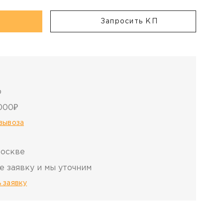
Запросить КП
о
000₽
овывоза
Москве
е заявку и мы уточним
 заявку