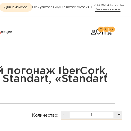
+7 (495) 432-26-53
Для бизнеса
Покупателям
Оплата
Контакты
Заказать звонок
0
0
0
Акции
dart, «Standart №6»
 погонаж IberCork,
Standart, «Standart
-
+
Количество: