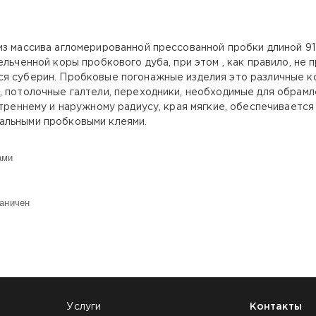
из массива агломерированной прессованной пробки длиной 9
ельченной коры пробкового дуба, при этом , как правило, н
я суберин. Пробковые погонажные изделия это различные ко
, потолочные галтели, переходники, необходимые для обрам
утреннему и наружному радиусу, края мягкие, обеспечивается
альными пробковыми клеями.
ами
раничен
Услуги
Контакты