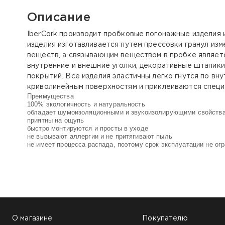
Описание
IberCork производит пробковые погонажные изделия 
изделия изготавливается путем прессовки гранул изм
веществ, а связывающим веществом в пробке являетс
внутренние и внешние уголки, декоративные штапики
покрытий. Все изделия эластичны легко гнутся по вн
криволинейным поверхностям и приклеиваются специ
Преимущества
100% экологичность и натуральность
обладает шумоизоляционными и звукоизолирующими свойств
приятны на ощупь
быстро монтируются и просты в уходе
не вызывают аллергии и не притягивают пыль
не имеет процесса распада, поэтому срок эксплуатации не ог
НАШИ КЛИЕНТЫ:
О магазине
Покупателю