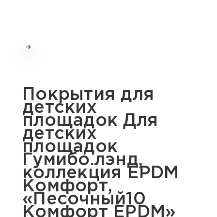
Покрытия для
детских
площадок Для
детских
площадок
Гумибо.лэнд,
коллекция EPDM
Комфорт,
«Песочный10
Комфорт EPDM»