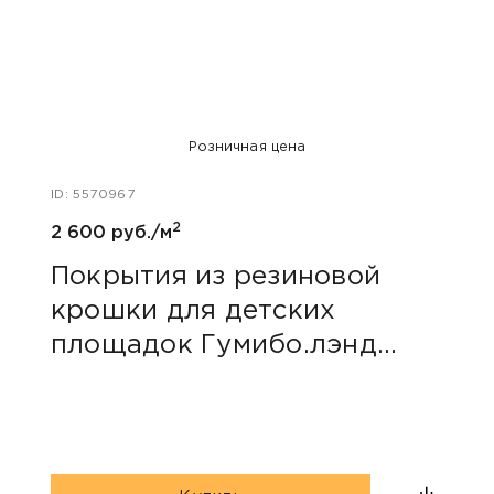
Розничная цена
ID: 5570967
ID: 55
2
2 600 руб./м
2 600
Покрытия из резиновой
Пок
крошки для детских
кро
площадок Гумибо.лэнд
пло
«Голубой 7 Комфорт SBR»
«Же