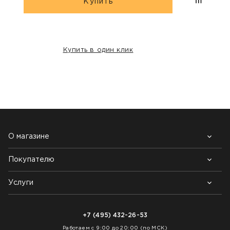
Купить
Купить в один клик
НАШИ КЛИЕНТЫ:
О магазине
Покупателю
Почему выбирают нас
Контакты
Блог
Услуги
Возврат товара
Как заказать
Доставка
Нарезка покрытий
Оплата
+7 (495) 432-26-53
Укладка покрытий
Работаем с 9:00 до 20:00 (по МСК)