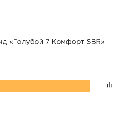
ID: 557
2 600
нд «Голубой 7 Комфорт SBR»
Пок