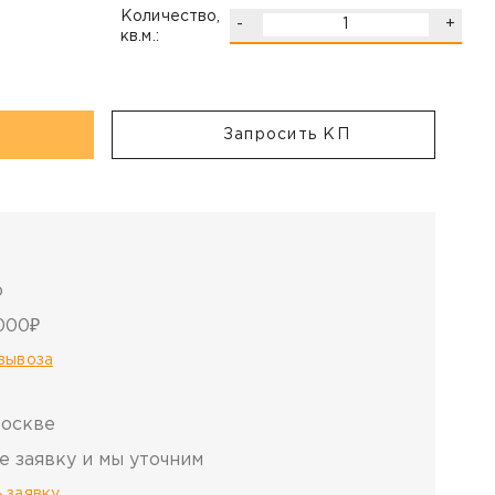
Количество,
-
+
кв.м.:
Запросить КП
о
000₽
овывоза
Москве
е заявку и мы уточним
 заявку