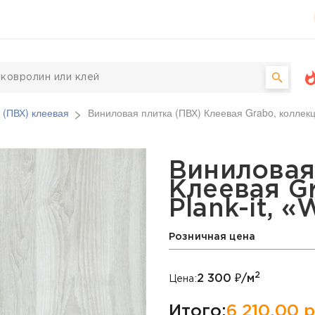
 (ПВХ) клеевая
Виниловая плитка (ПВХ) Клеевая Grabo, коллекци
Х) Клеевая Grabo, колле
Виниловая
Клеевая G
Plank-it, «
Розничная цена
2
2 300
₽/м
Цена:
Итого:
6 210,00
р