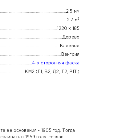
2.5 мм
2
2.7 м
1220 х 185
Дерево
Клеевое
Венгрия
4-х сторонняя фаска
КМ2 (Г1, В2, Д2, Т2, РП1)
а ее основания - 1905 год. Тогда
ваивать в 1959 году, создав