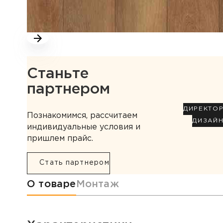
Станьте
партнером
ДИРЕКТО
Познакомимся, рассчитаем
ДИЗАЙ
индивидуальные условия и
пришлем прайс.
Стать партнером
Информация о товаре
О товаре
Монтаж