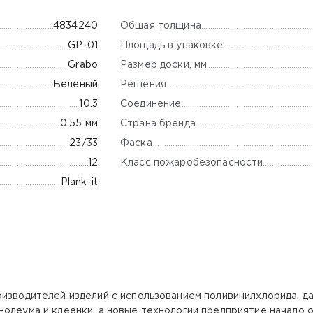
Общая толщина
4834240
Площадь в упаковке
GP-01
Размер доски, мм
Grabo
Решения
Беленый
Соединение
10.3
Страна бренда
0.55 мм
Фаска
23/33
Класс пожаробезопасности
12
Plank-it
изводителей изделий с использованием поливинилхлорида, дат
олеума и клеенки, а новые технологии предприятие начало ос