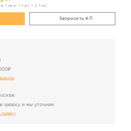
ра:
1
кв.м. =
1
уп. =
2.7
м2
Запросить КП
о
000₽
овывоза
Москве
е заявку и мы уточним
 заявку