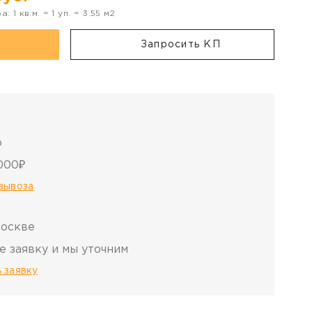
ра:
1
кв.м. =
1
уп. =
3.55
м2
Запросить КП
о
000₽
овывоза
Москве
е заявку и мы уточним
 заявку