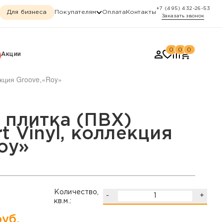
+7 (495) 432-26-53
Для бизнеса
Покупателям
Оплата
Контакты
Заказать звонок
0
0
0
Акции
екция Groove,«Roy»
оллекция Groove, «Roy»
 плитка (ПВХ)
t Vinyl, коллекция
oy»
Количество,
-
+
кв.м.:
уб.