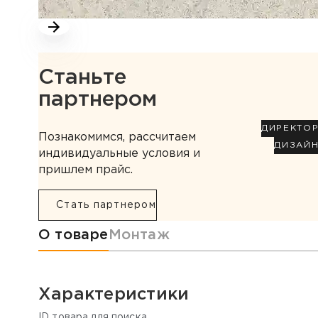
Станьте
партнером
ДИРЕКТО
Познакомимся, рассчитаем
ДИЗАЙ
индивидуальные условия и
пришлем прайс.
Стать партнером
Информация о товаре
О товаре
Монтаж
Характеристики
ID товара для поиска