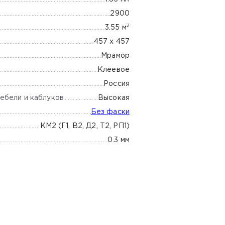
2900
2
3.55 м
457 х 457
Мрамор
Клеевое
Россия
ебели и каблуков
Высокая
Без фаски
КМ2 (Г1, В2, Д2, Т2, РП1)
0.3 мм