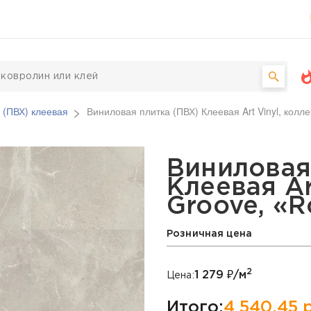
 (ПВХ) клеевая
Виниловая плитка (ПВХ) Клеевая Art Vinyl, колл
Х) Клеевая Art Vinyl, к
Виниловая
Клеевая Ar
Groove, «R
Розничная цена
2
1 279
₽/м
Цена:
Итого:
4 540,45
р