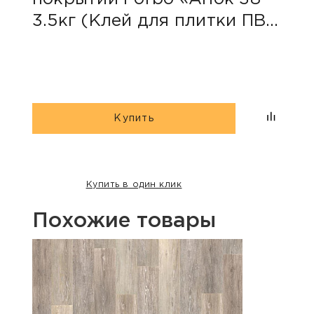
3.5кг (Клей для плитки ПВХ
222
и коммерческого
ПВХ
линолеума)»
Купить
Купить в один клик
Похожие товары