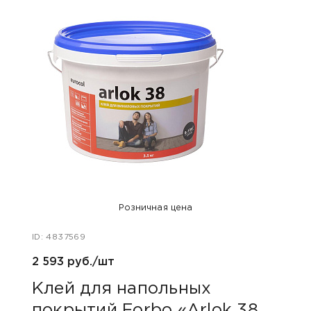
Розничная цена
ID: 4837569
ID: 48
2 593 руб./шт
608 
Клей для напольных
Кле
покрытий Forbo «Arlok 38
пок