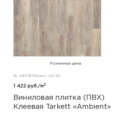
Розничная цена
ID: 4837871
Класс: 23/32
ID: 47
2
1 422 руб./м
1 422
Виниловая плитка (ПВХ)
Вин
Клеевая Tarkett «Ambient»
Кле