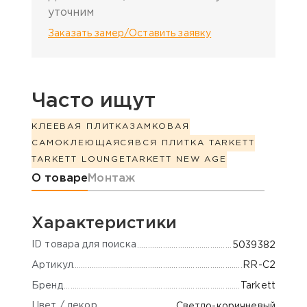
уточним
Заказать замер/Оставить заявку
Часто ищут
КЛЕЕВАЯ ПЛИТКА
ЗАМКОВАЯ
САМОКЛЕЮЩАЯСЯ
ВСЯ ПЛИТКА TARKETT
TARKETT LOUNGE
TARKETT NEW AGE
Информация о товаре
О товаре
Монтаж
Характеристики
ID товара для поиска
5039382
Артикул
RR-C2
Бренд
Tarkett
Цвет / декор
Светло-коричневый