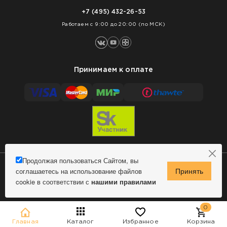
Нарезка покрытий
Оплата
+7 (495) 432-26-53
Укладка покрытий
Работаем с 9:00 до 20:00 (по МСК)
Принимаем к оплате
Продолжая пользоваться Сайтом, вы
соглашаетесь на использование файлов
Сделано в MindMachine
© 2009 - 2026 Remontnick.ru.
cookie в соответствии с
нашими правилами
Политика конфиденциальности
0
Главная
Каталог
Избранное
Корзина