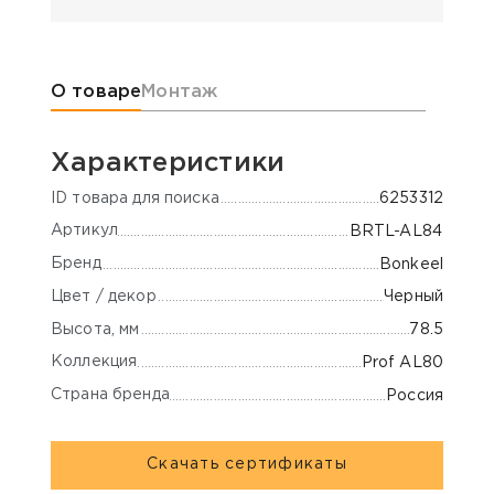
Информация о товаре
О товаре
Монтаж
Характеристики
ID товара для поиска
6253312
Артикул
BRTL-AL84
Бренд
Bonkeel
Цвет / декор
Черный
Высота, мм
78.5
Коллекция
Prof AL80
Страна бренда
Россия
Скачать сертификаты