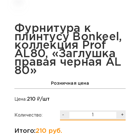
Фурнитура к
плинтусу Bonkeel,
коллекция Prof
AL80, «Заглушка
правая черная AL
80»
Розничная цена
210
₽/шт
Цена:
-
+
Количество:
Итого:
210
руб.