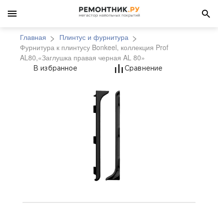
Главная
Плинтус и фурнитура
Фурнитура к плинтусу Bonkeel, коллекция Prof
AL80,«Заглушка правая черная AL 80»
Фурнитура к плинтусу
В избранное
Сравнение