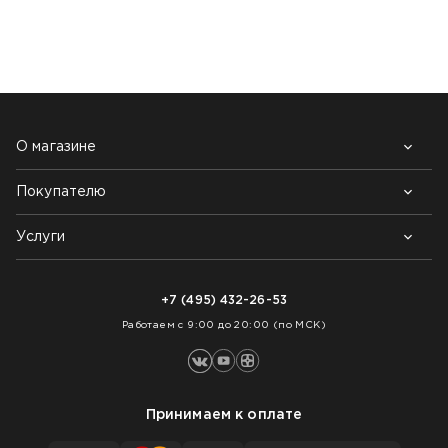
НАШИ КЛИЕНТЫ:
О магазине
Покупателю
Почему выбирают нас
Контакты
Блог
Услуги
Возврат товара
Как заказать
Доставка
Нарезка покрытий
Оплата
+7 (495) 432-26-53
Укладка покрытий
Работаем с 9:00 до 20:00 (по МСК)
Принимаем к оплате