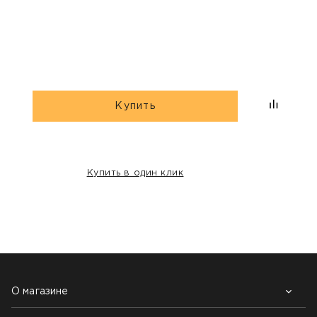
ша
Купить
Купить в один клик
НАШИ КЛИЕНТЫ:
О магазине