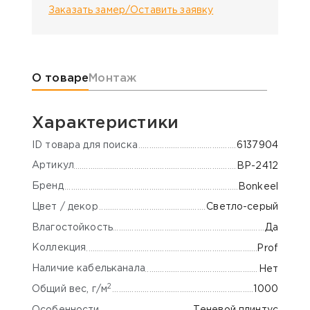
Заказать замер/Оставить заявку
Информация о товаре
О товаре
Монтаж
Характеристики
ID товара для поиска
6137904
Артикул
BP-2412
Бренд
Bonkeel
Цвет / декор
Светло-серый
Влагостойкость
Да
Коллекция
Prof
Наличие кабельканала
Нет
2
Общий вес, г/м
1000
Особенности