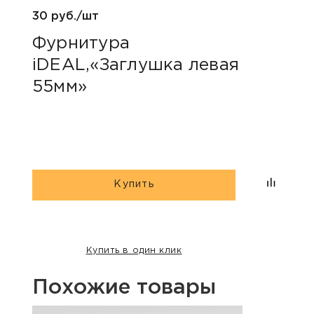
30 руб./шт
30 р
Фурнитура
Фу
iDEAL,«Заглушка левая
iDE
55мм»
55
Купить
Купить в один клик
Похожие товары