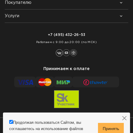
Покупателю
Почему выбирают нас
Контакты
Блог
Услуги
Возврат товара
Как заказать
Доставка
Нарезка покрытий
Оплата
+7 (495) 432-26-53
Укладка покрытий
Работаем с 9:00 до 20:00 (по МСК)
Принимаем к оплате
Продолжая пользоваться Сайтом, вы
соглашаетесь на использование файлов
Сделано в MindMachine
© 2009 - 2026 Remontnick.ru.