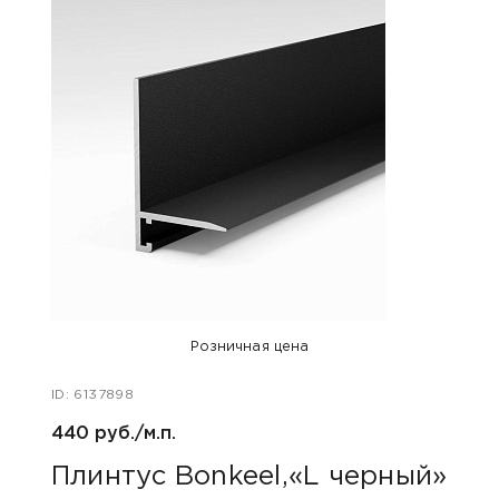
Розничная цена
ID: 6137898
ID: 61
440 руб./м.п.
440 р
Плинтус Bonkeel,«L черный»
Пли