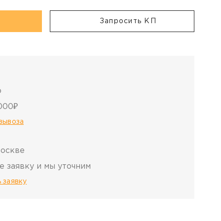
Запросить КП
о
000₽
овывоза
Москве
е заявку и мы уточним
 заявку