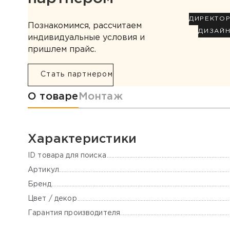
ДИРЕКТО
Познакомимся, рассчитаем
ДИЗАЙ
индивидуальные условия и
пришлем прайс.
Стать партнером
Информация о товаре
О товаре
Монтаж
Характеристики
ID товара для поиска
Артикул
Бренд
Цвет / декор
Гарантия производителя