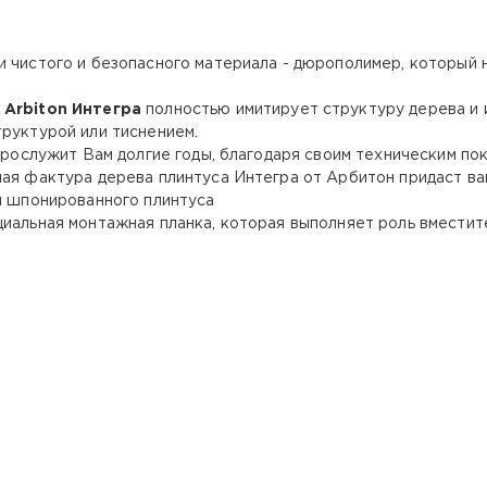
и чистого и безопасного материала - дюрополимер, который 
а
Arbiton Интегра
полностью имитирует структуру дерева и 
труктурой или тиснением.
прослужит Вам долгие годы, благодаря своим техническим пок
ная фактура дерева плинтуса Интегра от Арбитон придаст в
ля шпонированного плинтуса
иальная монтажная планка, которая выполняет роль вместит