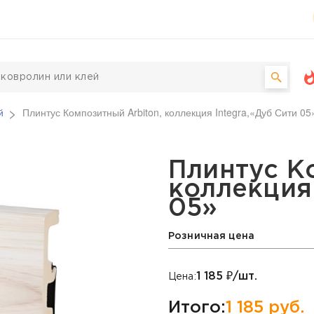
й
Плинтус Композитный Arbiton, коллекция Integra,«Дуб Сити 05
Arbiton, коллекция Inte
Плинтус К
коллекция 
05»
Розничная цена
1 185
₽/шт.
Цена:
Итого:
1 185
руб.