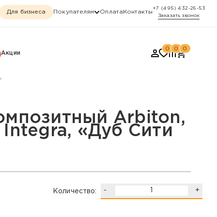
+7 (495) 432-26-53
Для бизнеса
Покупателям
Оплата
Контакты
Заказать звонок
0
0
0
Акции
»
gra, «Дуб Сити 05»
омпозитный Arbiton,
Integra, «Дуб Сити
-
+
Количество: