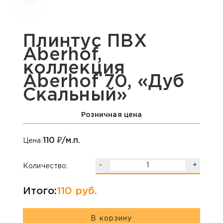
Плинтус ПВХ
Aberhof,
коллекция
Aberhof 70, «Дуб
Скальный»
Розничная цена
110
₽/м.п.
Цена:
-
+
Количество:
Итого:
110
руб.
В корзину