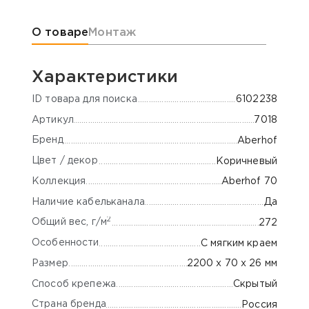
Информация о товаре
О товаре
Монтаж
Характеристики
ID товара для поиска
6102238
Артикул
7018
Бренд
Aberhof
Цвет / декор
Коричневый
Коллекция
Aberhof 70
Наличие кабельканала
Да
2
Общий вес, г/м
272
Особенности
С мягким краем
Размер
2200 х 70 х 26 мм
Способ крепежа
Скрытый
Страна бренда
Россия