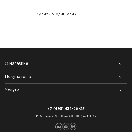
Купить в один клик
НАШИ КЛИЕНТЫ:
О магазине
Покупателю
Почему выбирают нас
Контакты
Блог
Услуги
Возврат товара
Как заказать
Доставка
Нарезка покрытий
Оплата
+7 (495) 432-26-53
Укладка покрытий
Работаем с 9:00 до 20:00 (по МСК)