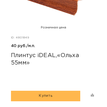
Розничная цена
ID: 4801849
ID: 48
40 руб./м.п.
40 ру
Плинтус iDEAL,«Ольха
Пли
55мм»
коф
Купить