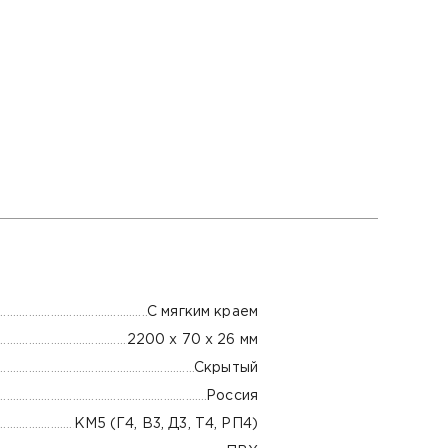
С мягким краем
2200 х 70 х 26 мм
Скрытый
Россия
КМ5 (Г4, В3, Д3, Т4, РП4)