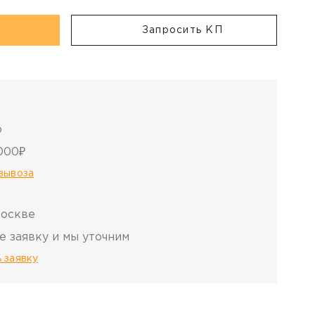
Запросить КП
о
000₽
овывоза
Москве
е заявку и мы уточним
 заявку