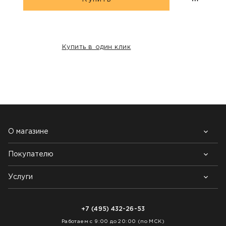
Купить в один клик
НАШИ КЛИЕНТЫ:
О магазине
Покупателю
Почему выбирают нас
Контакты
Блог
Услуги
Возврат товара
Как заказать
Доставка
Нарезка покрытий
Оплата
+7 (495) 432-26-53
Укладка покрытий
Работаем с 9:00 до 20:00 (по МСК)