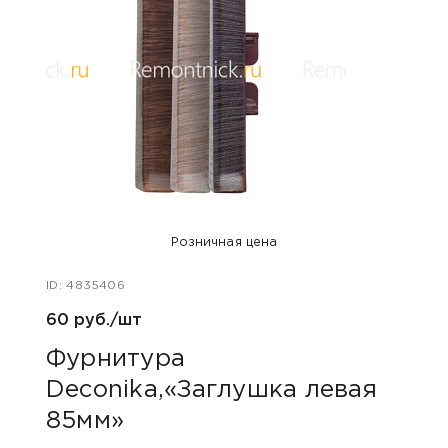
Розничная цена
ID: 4835406
ID: 48
60 руб./шт
60 р
Фурнитура
Фу
Deconika,«Заглушка левая
Dec
85мм»
85