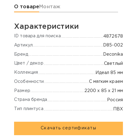
Информация о товаре
О товаре
Монтаж
Характеристики
ID товара для поиска
4872678
Артикул
D85-002
Бренд
Deconika
Цвет / декор
Светлый
Коллекция
Идеал 85 мм
Особенности
С мягким краем
Размер
2200 х 85 х 21 мм
Страна бренда
Россия
Тип плинтуса
ПВХ
Скачать сертификаты