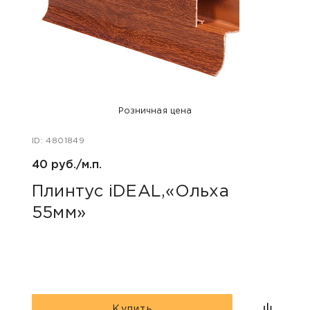
Розничная цена
ID: 4801849
ID: 48
40 руб./м.п.
40 ру
Плинтус iDEAL,«Ольха
Пли
55мм»
коф
Купить