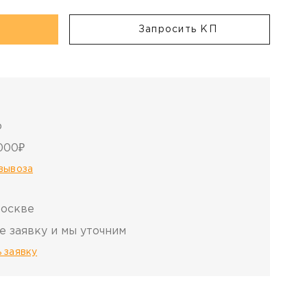
Запросить КП
о
000₽
овывоза
Москве
е заявку и мы уточним
 заявку