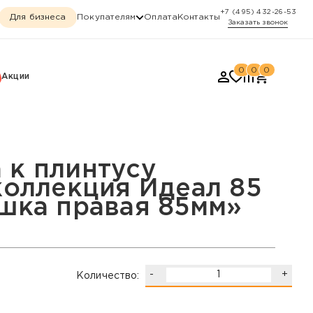
+7 (495) 432-26-53
Для бизнеса
Покупателям
Оплата
Контакты
Заказать звонок
0
0
0
Акции
деал 85 мм, «Заглушка 
 к плинтусу
коллекция Идеал 85
ушка правая 85мм»
-
+
Количество: