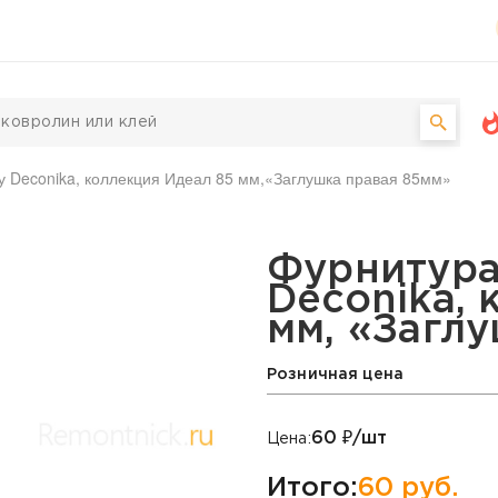
у Deconika, коллекция Идеал 85 мм,«Заглушка правая 85мм»
 Deconika, коллекция И
Фурнитура
Deconika, 
мм, «Загл
Розничная цена
60
₽/шт
Цена:
Итого:
60
руб.