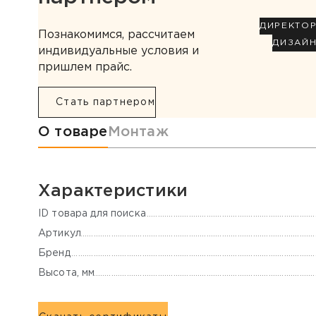
ДИРЕКТО
Познакомимся, рассчитаем
ДИЗАЙ
индивидуальные условия и
пришлем прайс.
Стать партнером
Информация о товаре
О товаре
Монтаж
Характеристики
ID товара для поиска
Артикул
Бренд
Высота, мм