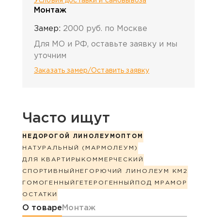
Условия доставки и самовывоза
Монтаж
Замер:
2000 руб. по Москве
Для МО и РФ, оставьте заявку и мы
уточним
Заказать замер/Оставить заявку
Часто ищут
НЕДОРОГОЙ ЛИНОЛЕУМ
ОПТОМ
НАТУРАЛЬНЫЙ (МАРМОЛЕУМ)
ДЛЯ КВАРТИРЫ
КОММЕРЧЕСКИЙ
СПОРТИВНЫЙ
НЕГОРЮЧИЙ ЛИНОЛЕУМ КМ2
ГОМОГЕННЫЙ
ГЕТЕРОГЕННЫЙ
ПОД МРАМОР
ОСТАТКИ
Информация о товаре
О товаре
Монтаж