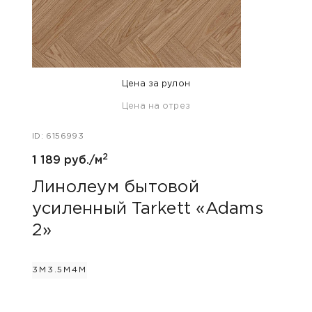
Цена за рулон
Цена на отрез
ID: 6156993
ID: 48
2
1 189 руб./м
1 050
Линолеум бытовой
Лин
усиленный Tarkett «Adams
уси
2»
2»
3М
3.5М
4М
2.5М