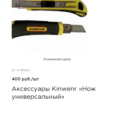
Розничная цена
ID: 4785821
ID: 48
400 руб./шт
1 240
Аксессуары Kinwenr «Нож
Для
универсальный»
сва