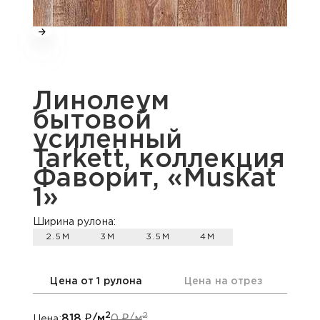
Линолеум
бытовой
усиленный
Tarkett, коллекция
Фаворит, «Muskat
1»
Ширина рулона:
2.5М
3М
3.5М
4М
Цена от 1 рулона
Цена на отрез
2
2
818
₽/м
0
₽/м
Цена: