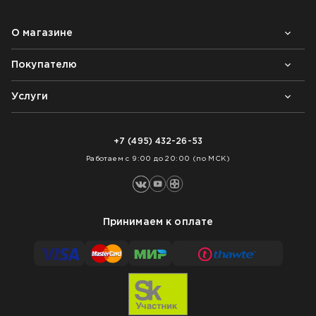
О магазине
Покупателю
Почему выбирают нас
Контакты
Блог
Услуги
Возврат товара
Как заказать
Доставка
Нарезка покрытий
Оплата
+7 (495) 432-26-53
Укладка покрытий
Работаем с 9:00 до 20:00 (по МСК)
Принимаем к оплате