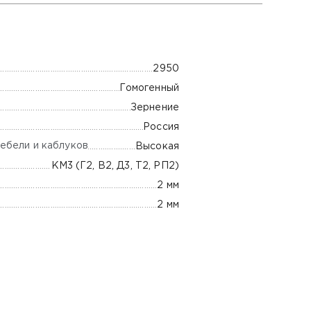
2950
Гомогенный
Зернение
Россия
ебели и каблуков
Высокая
КМ3 (Г2, В2, Д3, Т2, РП2)
2 мм
2 мм