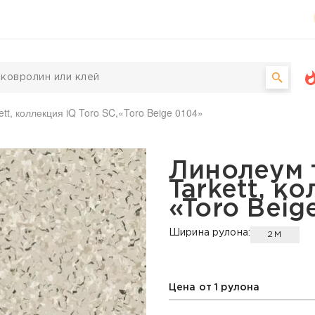
t, коллекция iQ Toro SC,«Toro Beige 0104»
щий Tarkett, коллекция 
Линолеум
Tarkett, к
«Toro Beig
Ширина рулона:
2М
Цена от 1 рулона