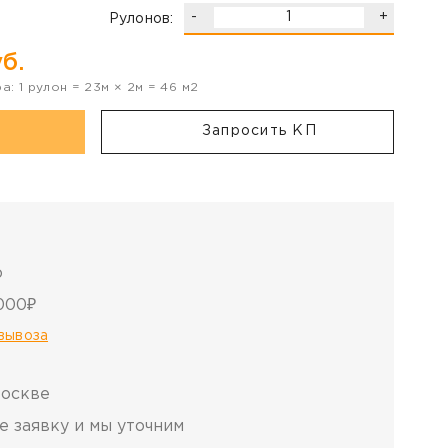
-
+
Рулонов:
б.
ра:
1
рулон
=
23
м ×
2
м =
46
м2
Запросить КП
о
000₽
овывоза
Москве
е заявку и мы уточним