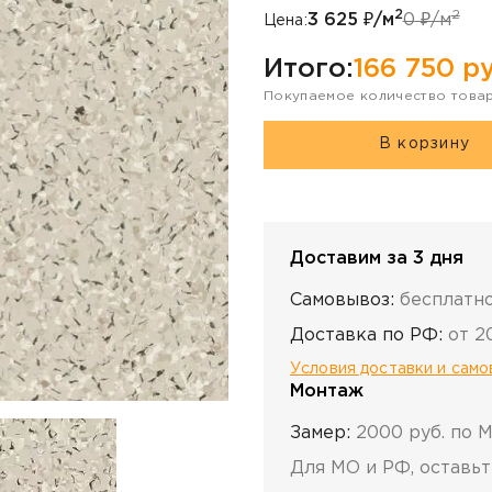
2
2
3 625
₽/м
0
₽/м
Цена:
Итого:
166 750
ру
Покупаемое количество това
В корзину
Доставим за 3 дня
Самовывоз:
бесплатн
Доставка по РФ:
от 2
Условия доставки и сам
Монтаж
Замер:
2000 руб. по 
Для МО и РФ, оставьт