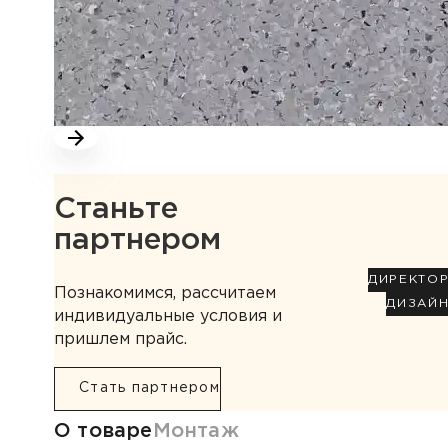
Станьте
партнером
ДИРЕКТО
Познакомимся, рассчитаем
ДИЗАЙ
индивидуальные условия и
пришлем прайс.
Стать партнером
Информация о товаре
О товаре
Монтаж