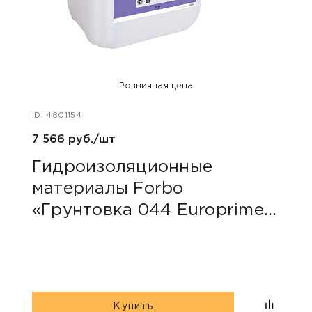
Розничная цена
ID: 4801154
ID: 48
7 566 руб./шт
40 ру
Гидроизоляционные
Пли
материалы Forbo
сер
«Грунтовка 044 Europrimer
Multi»
Купить