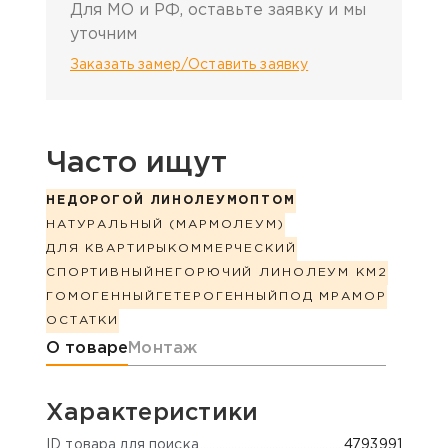
Для МО и РФ, оставьте заявку и мы
уточним
Заказать замер/Оставить заявку
Часто ищут
НЕДОРОГОЙ ЛИНОЛЕУМ
ОПТОМ
НАТУРАЛЬНЫЙ (МАРМОЛЕУМ)
ДЛЯ КВАРТИРЫ
КОММЕРЧЕСКИЙ
СПОРТИВНЫЙ
НЕГОРЮЧИЙ ЛИНОЛЕУМ КМ2
ГОМОГЕННЫЙ
ГЕТЕРОГЕННЫЙ
ПОД МРАМОР
ОСТАТКИ
Информация о товаре
О товаре
Монтаж
Характеристики
ID товара для поиска
4793991