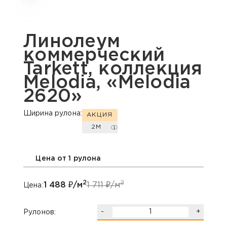
Линолеум
коммерческий
Tarkett, коллекция
Melodia, «Melodia
2620»
Ширина рулона:
АКЦИЯ
2М
Цена от 1 рулона
2
2
1 488
₽/м
1 711
₽/м
Цена:
-
+
Рулонов: