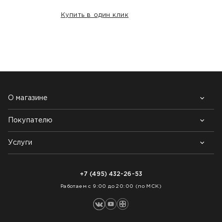
Купить в один клик
НАШИ КЛИЕНТЫ:
О магазине
Покупателю
Почему выбирают нас
Контакты
Блог
Услуги
Возврат товара
Как заказать
Доставка
Нарезка покрытий
Оплата
+7 (495) 432-26-53
Укладка покрытий
Работаем с 9:00 до 20:00 (по МСК)