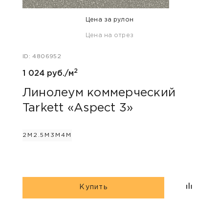
Цена за рулон
Цена на отрез
ID: 47
ID: 4806952
808 
2
1 024 руб./м
Лин
Tar
Линолеум коммерческий
Tarkett «Aspect 3»
2М
2.
2М
2.5М
3М
4М
Купить