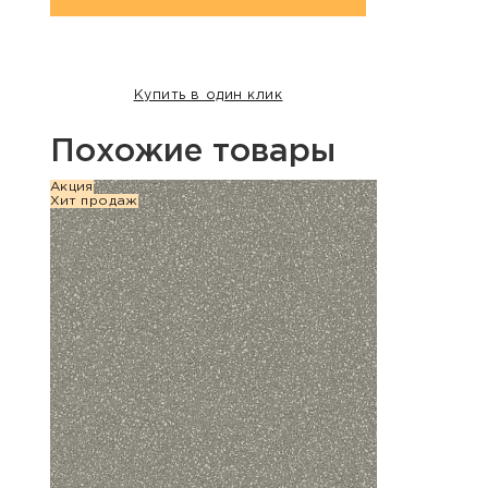
Купить в один клик
Похожие товары
Акция
Хит п
Хит продаж