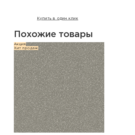
Купить в один клик
Похожие товары
Акция
Хит п
Хит продаж