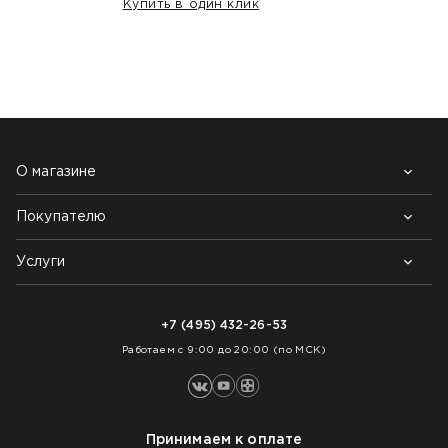
Купить в один клик
НАШИ КЛИЕНТЫ:
О магазине
Покупателю
Почему выбирают нас
Контакты
Блог
Услуги
Возврат товара
Как заказать
Доставка
Нарезка покрытий
Оплата
+7 (495) 432-26-53
Укладка покрытий
Работаем с 9:00 до 20:00 (по МСК)
Принимаем к оплате