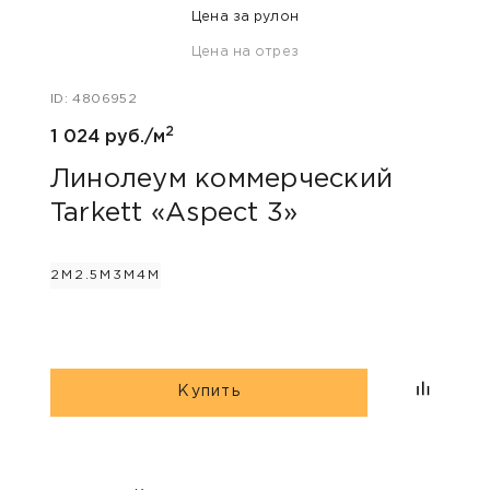
Цена за рулон
Цена на отрез
ID: 47
ID: 4806952
808 
2
1 024 руб./м
Лин
Tar
Линолеум коммерческий
Tarkett «Aspect 3»
2М
2.
2М
2.5М
3М
4М
Купить