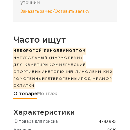
уточним
Заказать замер/Оставить заявку
Часто ищут
НЕДОРОГОЙ ЛИНОЛЕУМ
ОПТОМ
НАТУРАЛЬНЫЙ (МАРМОЛЕУМ)
ДЛЯ КВАРТИРЫ
КОММЕРЧЕСКИЙ
СПОРТИВНЫЙ
НЕГОРЮЧИЙ ЛИНОЛЕУМ КМ2
ГОМОГЕННЫЙ
ГЕТЕРОГЕННЫЙ
ПОД МРАМОР
ОСТАТКИ
Информация о товаре
О товаре
Монтаж
Характеристики
ID товара для поиска
4793985