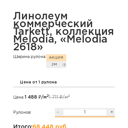
Линолеум
коммерческий
Tarkett, коллекция
Melodia, «Melodia
2618»
Ширина рулона:
АКЦИЯ
2М
Цена от 1 рулона
2
2
1 488
₽/м
1 711
₽/м
Цена:
-
+
Рулонов:
Итого:
68 448
руб.