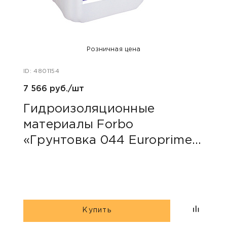
Розничная цена
ID: 4801154
ID: 48
7 566 руб./шт
40 ру
Гидроизоляционные
Пли
материалы Forbo
сер
«Грунтовка 044 Europrimer
Multi»
Купить