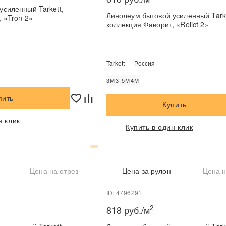
усиленный Tarkett,
Линолеум бытовой усиленный Tarke
 «Tron 2»
коллекция Фаворит, «Relict 2»
Tarkett
Россия
3М
3.5М
4М
пить
Купить
н клик
Купить в один клик
Цена на отрез
Цена за рулон
Цена н
ID: 4796291
2
818 руб./м