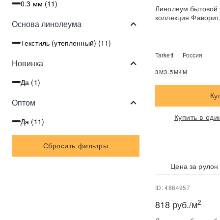
0.3 мм (
11
)
Линолеум бытовой 
коллекция Фаворит,
Основа линолеума
Текстиль (утепленный) (
11
)
Tarkett
Россия
Новинка
3М
3.5М
4М
Да (
1
)
Ку
Оптом
Купить в оди
Да (
11
)
Сбросить фильтры
Цена за рулон
ID: 4864957
2
818 руб./м