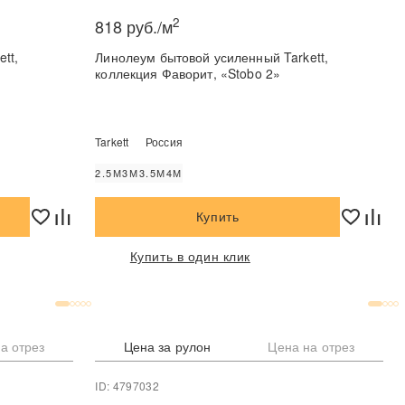
2
818 руб./м
tt,
Линолеум бытовой усиленный Tarkett,
коллекция Фаворит, «Stobo 2»
Tarkett
Россия
2.5М
3М
3.5М
4М
Купить
Купить в один клик
а отрез
Цена за рулон
Цена на отрез
ID: 4797032