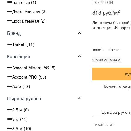
Беленый (
1
)
ID: 4793864
2
Доска светлая (
3
)
818 руб./м
Доска темная (
2
)
Линолеум бытовой 
коллекция Фаворит
Бренд
Tarkett (
11
)
Tarkett
Россия
Коллекция
2.5М
3М
3.5М
4М
Acczent Mineral AS (
5
)
Ку
Acczent PRO (
35
)
Aero (
13
)
Купить в оди
Ширина рулона
2.5 м (
8
)
Цена за рулон
3 м (
11
)
ID: 5409262
3.5 м (
10
)