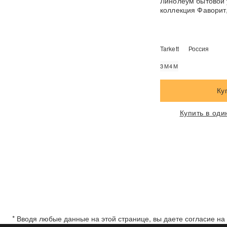
Линолеум бытовой 
коллекция Фаворит
Tarkett
Россия
3М
4М
Ку
Купить в оди
* Вводя любые данные на этой странице, вы даете согласие н