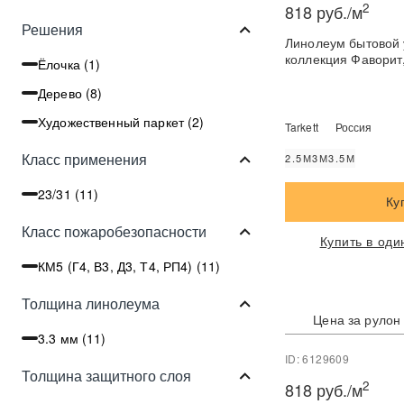
2
818 руб./м
Решения
Линолеум бытовой 
коллекция Фаворит,
Ёлочка (
1
)
Дерево (
8
)
Художественный паркет (
2
)
Tarkett
Россия
Класс применения
2.5М
3М
3.5М
23/31 (
11
)
Ку
Класс пожаробезопасности
Купить в оди
КМ5 (Г4, В3, Д3, Т4, РП4) (
11
)
Толщина линолеума
Цена за рулон
3.3 мм (
11
)
ID: 6129609
Толщина защитного слоя
2
818 руб./м