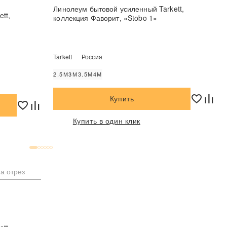
Линолеум бытовой усиленный Tarkett,
tt,
коллекция Фаворит, «Stobo 1»
Tarkett
Россия
2.5М
3М
3.5М
4М
Купить
Купить в один клик
а отрез