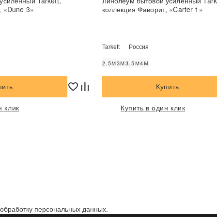
усиленный Tarkett,
Линолеум бытовой усиленный Tarke
, «Dune 3»
коллекция Фаворит, «Carter 1»
Tarkett
Россия
2.5М
3М
3.5М
4М
пить
Купить
н клик
Купить в один клик
а обработку персональных данных.