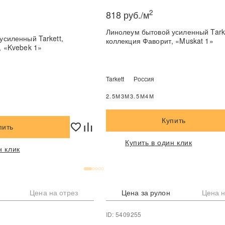
2
818 руб./м
Линолеум бытовой усиленный Tarke
усиленный Tarkett,
коллекция Фаворит, «Muskat 1»
, «Kvebek 1»
Tarkett
Россия
2.5М
3М
3.5М
4М
Купить
пить
Купить в один клик
н клик
Цена на отрез
Цена за рулон
Цена н
ID: 5409255