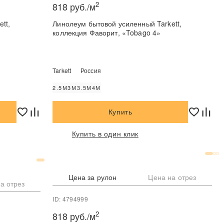
2
818 руб./м
tt,
Линолеум бытовой усиленный Tarkett,
коллекция Фаворит, «Tobago 4»
Tarkett
Россия
2.5М
3М
3.5М
4М
Купить
Купить в один клик
Цена за рулон
Цена на отрез
а отрез
ID: 4794999
2
818 руб./м