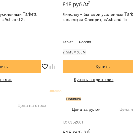
2
818 руб./м
усиленный Tarkett,
Линолеум бытовой усиленный Tarke
 «Ashland 2»
коллекция Фаворит, «Ashland 1»
Tarkett
Россия
2.5М
3М
3.5М
пить
Купить
н клик
Купить в один клик
Новинка
Цена на отрез
Цена за рулон
Цена н
ID: 6352661
2
818 руб./м