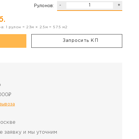
-
+
Рулонов:
б.
ра:
1
рулон
=
23
м ×
2.5
м =
57.5
м2
Запросить КП
о
000₽
овывоза
Москве
е заявку и мы уточним