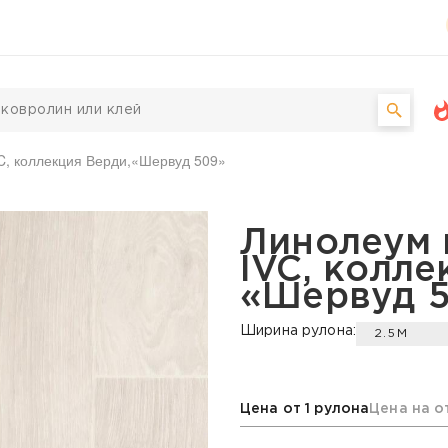
C, коллекция Верди,«Шервуд 509»
ческий IVC, коллекция
Линолеум 
IVC, колле
«Шервуд 
Ширина рулона:
2.5М
Цена от 1 рулона
Цена на о