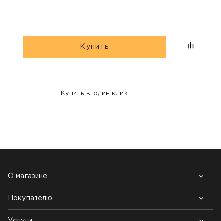
Купить
Купить в один клик
НАШИ КЛИЕНТЫ:
О магазине
Покупателю
Почему выбирают нас
Контакты
Блог
Услуги