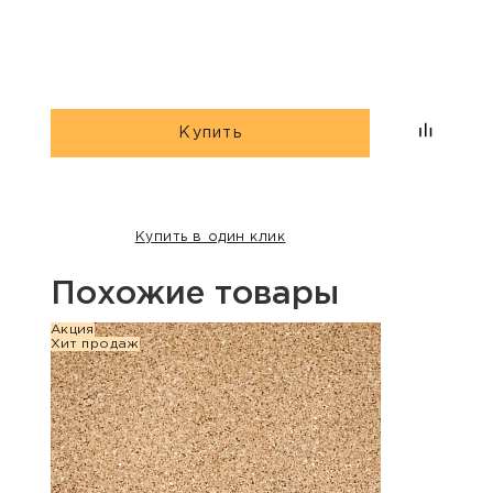
Multi»
Купить
Купить в один клик
Похожие товары
Акция
Хит п
Хит продаж