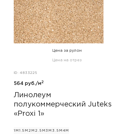
Цена за рулон
Цена на отрез
ID: 63
ID: 4833225
930 
2
564 руб./м
Ли
пол
Линолеум
«Ar
полукоммерческий Juteks
«Proxi 1»
2.5М
1М
1.5М
2М
2.5М
3М
3.5М
4М