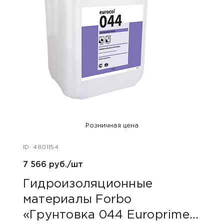
Розничная цена
ID: 4801154
ID: 48
7 566 руб./шт
40 ру
Гидроизоляционные
Пли
материалы Forbo
сер
«Грунтовка 044 Europrimer