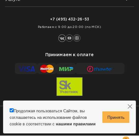
Возврат товара
Как заказать
Доставка
Нарезка покрытий
Оплата
+7 (495) 432-26-53
Укладка покрытий
Работаем с 9:00 до 20:00 (по МСК)
Принимаем к оплате
Продолжая пользоваться Сайтом, вы
соглашаетесь на использование файлов
Сделано в MindMachine
© 2009 - 2026 Remontnick.ru.
cookie в соответствии с
нашими правилами
Политика конфиденциальности