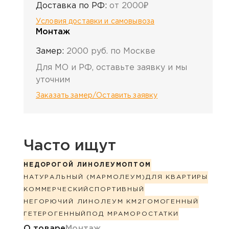
Доставка по РФ:
от 2000₽
Условия доставки и самовывоза
Монтаж
Замер:
2000 руб. по Москве
Для МО и РФ, оставьте заявку и мы
уточним
Заказать замер/Оставить заявку
Часто ищут
НЕДОРОГОЙ ЛИНОЛЕУМ
ОПТОМ
НАТУРАЛЬНЫЙ (МАРМОЛЕУМ)
ДЛЯ КВАРТИРЫ
КОММЕРЧЕСКИЙ
СПОРТИВНЫЙ
НЕГОРЮЧИЙ ЛИНОЛЕУМ КМ2
ГОМОГЕННЫЙ
ГЕТЕРОГЕННЫЙ
ПОД МРАМОР
ОСТАТКИ
Информация о товаре
О товаре
Монтаж