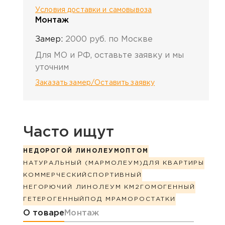
Условия доставки и самовывоза
Монтаж
Замер:
2000 руб. по Москве
Для МО и РФ, оставьте заявку и мы
уточним
Заказать замер/Оставить заявку
Часто ищут
НЕДОРОГОЙ ЛИНОЛЕУМ
ОПТОМ
НАТУРАЛЬНЫЙ (МАРМОЛЕУМ)
ДЛЯ КВАРТИРЫ
КОММЕРЧЕСКИЙ
СПОРТИВНЫЙ
НЕГОРЮЧИЙ ЛИНОЛЕУМ КМ2
ГОМОГЕННЫЙ
ГЕТЕРОГЕННЫЙ
ПОД МРАМОР
ОСТАТКИ
Информация о товаре
О товаре
Монтаж