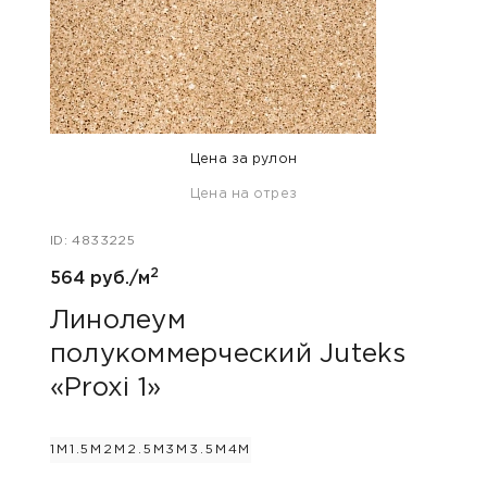
Цена за рулон
Цена на отрез
ID: 63
ID: 4833225
930 
2
564 руб./м
Ли
пол
Линолеум
«Ar
полукоммерческий Juteks
«Proxi 1»
2.5М
1М
1.5М
2М
2.5М
3М
3.5М
4М