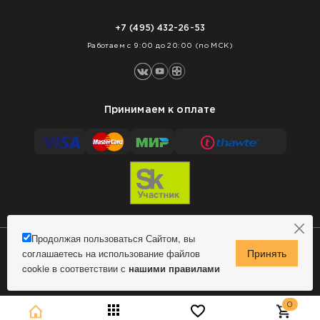
Доставка
Нарезка покрытий
Оплата
+7 (495) 432-26-53
Укладка покрытий
Работаем с 9:00 до 20:00 (по МСК)
Принимаем к оплате
Продолжая пользоваться Сайтом, вы
соглашаетесь на использование файлов
Сделано в MindMachine
© 2009 - 2026 Remontnick.ru.
cookie в соответствии с
нашими правилами
Политика конфиденциальности
0