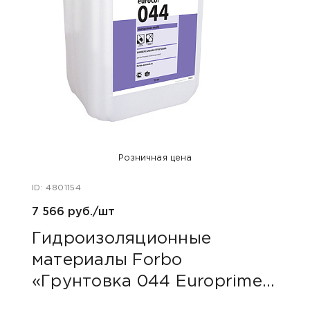
Розничная цена
ID: 4801154
ID: 48
7 566 руб./шт
40 ру
Гидроизоляционные
Пли
материалы Forbo
сер
«Грунтовка 044 Europrimer
Multi»