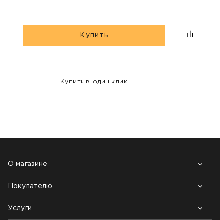
Купить
Купить в один клик
НАШИ КЛИЕНТЫ:
О магазине
Покупателю
Почему выбирают нас
Контакты
Блог
Услуги
Возврат товара
Как заказать