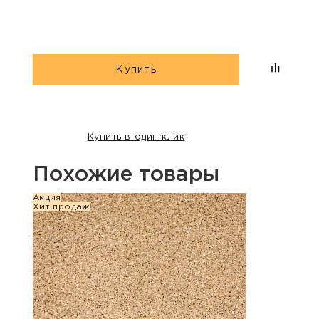
Купить
Купить в один клик
Похожие товары
Акция
Хит п
Хит продаж