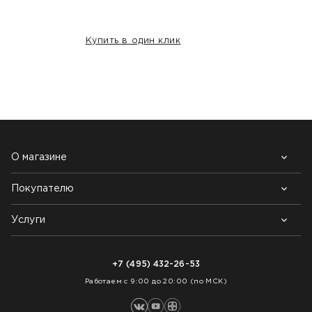
Купить в один клик
НАШИ КЛИЕНТЫ:
О магазине
Покупателю
Почему выбирают нас
Контакты
Блог
Услуги
Возврат товара
Как заказать
Доставка
Нарезка покрытий
Оплата
+7 (495) 432-26-53
Укладка покрытий
Работаем с 9:00 до 20:00 (по МСК)