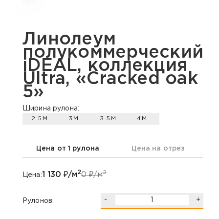
Линолеум
полукоммерческий
iDEAL, коллекция
Ultra, «Cracked oak
5»
Ширина рулона:
2.5М
3М
3.5М
4М
Цена от 1 рулона
Цена на отрез
2
2
1 130
₽/м
0
₽/м
Цена:
-
+
Рулонов: