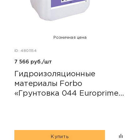
Розничная цена
ID: 4801154
ID: 48
7 566 руб./шт
40 ру
Гидроизоляционные
Пли
материалы Forbo
сер
«Грунтовка 044 Europrimer
Multi»
Купить