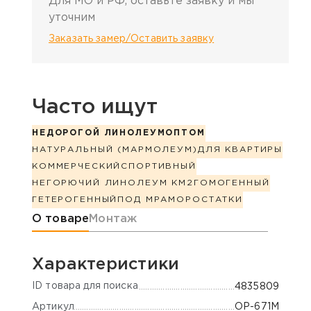
Для МО и РФ, оставьте заявку и мы
уточним
Заказать замер/Оставить заявку
Часто ищут
НЕДОРОГОЙ ЛИНОЛЕУМ
ОПТОМ
НАТУРАЛЬНЫЙ (МАРМОЛЕУМ)
ДЛЯ КВАРТИРЫ
КОММЕРЧЕСКИЙ
СПОРТИВНЫЙ
НЕГОРЮЧИЙ ЛИНОЛЕУМ КМ2
ГОМОГЕННЫЙ
ГЕТЕРОГЕННЫЙ
ПОД МРАМОР
ОСТАТКИ
Информация о товаре
О товаре
Монтаж
Характеристики
ID товара для поиска
4835809
Артикул
OP-671M