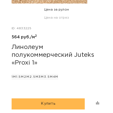
Цена за рулон
Цена на отрез
ID: 63
ID: 4833225
930 
2
564 руб./м
Ли
пол
Линолеум
«Ar
полукоммерческий Juteks
«Proxi 1»
2.5М
1М
1.5М
2М
2.5М
3М
3.5М
4М
Купить