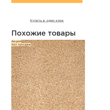
Купить в один клик
Похожие товары
Акция
Хит п
Хит продаж