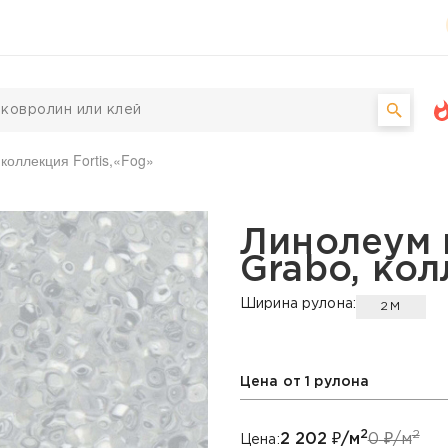
коллекция Fortis,«Fog»
й Grabo, коллекция For
Линолеум 
Grabo, кол
Ширина рулона:
2М
Цена от 1 рулона
2
2
2 202
₽/м
0
₽/м
Цена: