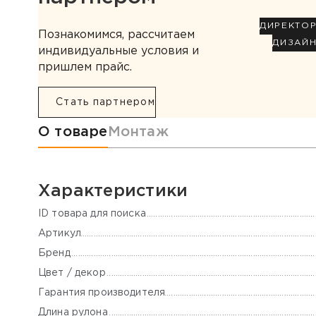
ДИРЕКТО
Познакомимся, рассчитаем
ДИЗАЙ
индивидуальные условия и
пришлем прайс.
Стать партнером
Информация о товаре
О товаре
Монтаж
Характеристики
ID товара для поиска
Артикул
Бренд
Цвет / декор
Гарантия производителя
Длина рулона