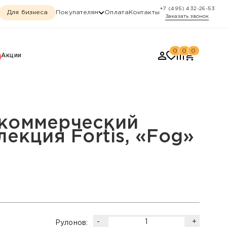
+7 (495) 432-26-53
Для бизнеса
Покупателям
Оплата
Контакты
Заказать звонок
0
0
0
Акции
tis, «Fog»
коммерческий
лекция Fortis, «Fog»
-
+
Рулонов: