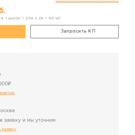
б.
ра:
1
рулон
=
20
м ×
2
м =
40
м2
Запросить КП
о
000₽
овывоза
Москве
е заявку и мы уточним
 заявку