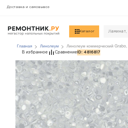
Доставка и самовывоз
Каталог
Главная
Линолеум
Линолеум коммерческий Grabo, 
Линолеум коммерчески
В избранное
Сравнение
ID: 4816817