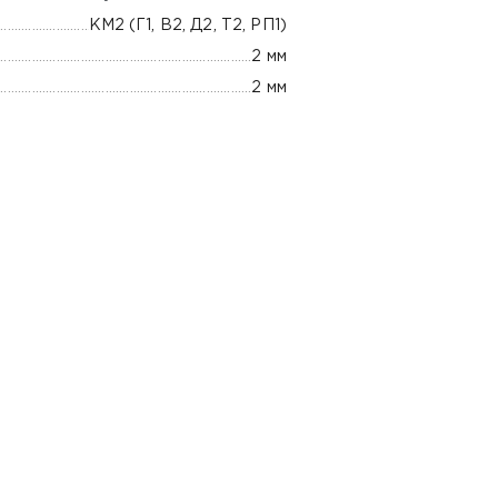
КМ2 (Г1, В2, Д2, Т2, РП1)
2 мм
2 мм