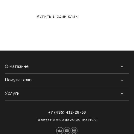
Купить в один клик
НАШИ КЛИЕНТЫ:
О магазине
Покупателю
Почему выбирают нас
Контакты
Блог
Услуги
Возврат товара
Как заказать
Доставка
Нарезка покрытий
Оплата
+7 (495) 432-26-53
Укладка покрытий
Работаем с 9:00 до 20:00 (по МСК)