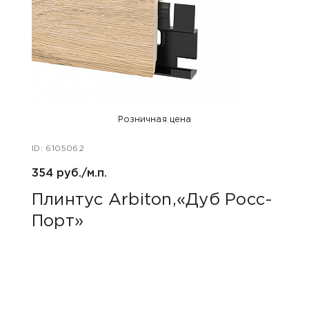
Розничная цена
ID: 6105062
ID: 48
354 руб./м.п.
800 р
Плинтус Arbiton,«Дуб Росс-
Акс
Порт»
пок
«Дю
гри