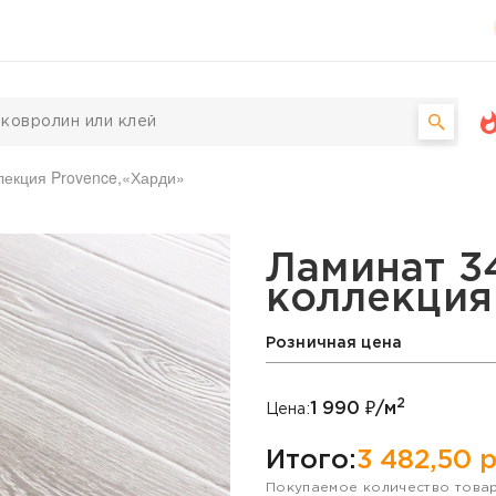
ллекция Provence,«Харди»
pendorf, коллекция Prov
Ламинат 34
коллекция
Розничная цена
2
1 990
₽/м
Цена:
Итого:
3 482,50
р
Покупаемое количество това