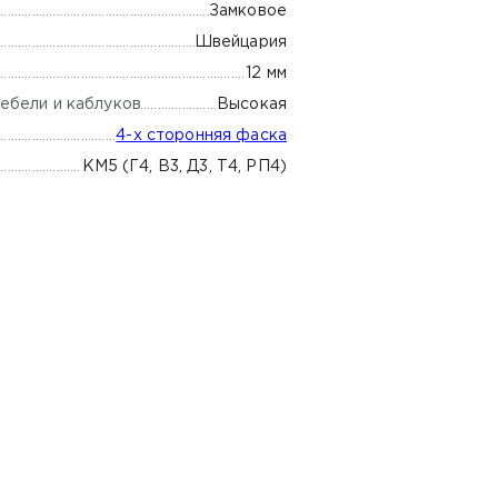
Замковое
Швейцария
12 мм
ебели и каблуков
Высокая
4-х сторонняя фаска
КМ5 (Г4, В3, Д3, Т4, РП4)