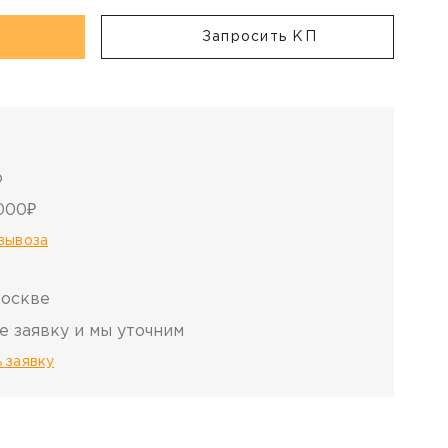
Запросить КП
о
000₽
овывоза
Москве
е заявку и мы уточним
 заявку