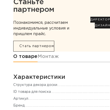
Станьте
партнером
ДИРЕКТО
Познакомимся, рассчитаем
ДИЗАЙ
индивидуальные условия и
пришлем прайс.
Стать партнером
Информация о товаре
О товаре
Монтаж
Характеристики
Cтруктура декора доски
ID товара для поиска
Артикул
Бренд