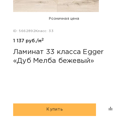
Розничная цена
ID: 5662892
Класс: 33
ID: 48
2
1 137 руб./м
1 047
Ламинат 33 класса Egger
Лам
«Дуб Мелба бежевый»
Kas
Купить