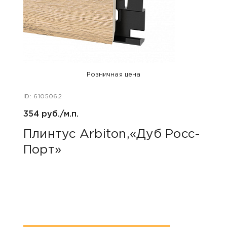
Розничная цена
ID: 6105062
ID: 48
354 руб./м.п.
800 р
Плинтус Arbiton,«Дуб Росс-
Акс
Порт»
пок
«Дю
гри