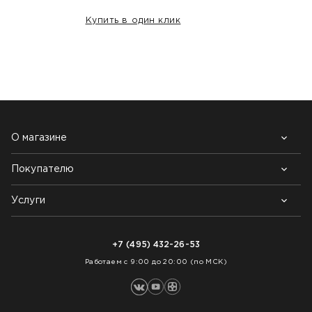
Купить в один клик
НАШИ КЛИЕНТЫ:
О магазине
Покупателю
Почему выбирают нас
Контакты
Блог
Услуги
Возврат товара
Как заказать
Доставка
Нарезка покрытий
Оплата
+7 (495) 432-26-53
Укладка покрытий
Работаем с 9:00 до 20:00 (по МСК)