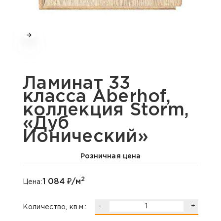
Ламинат 33
класса Aberhof,
коллекция Storm,
«Дуб
Ионический»
Розничная цена
2
1 084
₽/м
Цена:
-
+
Количество, кв.м.: