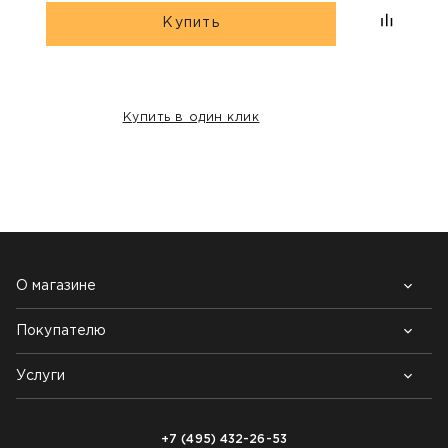
Купить
Купить в один клик
НАШИ КЛИЕНТЫ:
О магазине
Покупателю
Почему выбирают нас
Контакты
Блог
Услуги
Возврат товара
Как заказать
Доставка
Нарезка покрытий
Оплата
+7 (495) 432-26-53
Укладка покрытий