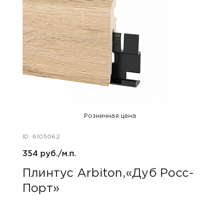
Розничная цена
ID: 6105062
ID: 48
354 руб./м.п.
800 р
Плинтус Arbiton,«Дуб Росс-
Акс
Порт»
пок
«Дю
гри