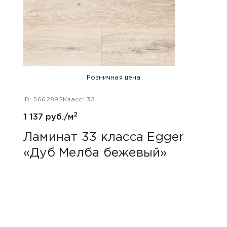
Розничная цена
ID: 5662892
Класс: 33
ID: 48
2
1 137 руб./м
1 047
Ламинат 33 класса Egger
Лам
«Дуб Мелба бежевый»
Kas