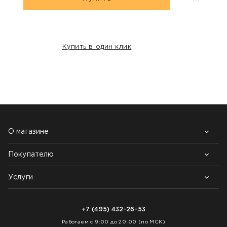
Купить в один клик
НАШИ КЛИЕНТЫ:
О магазине
Покупателю
Почему выбирают нас
Контакты
Блог
Услуги
Возврат товара
Как заказать
Доставка
Нарезка покрытий
Оплата
+7 (495) 432-26-53
Укладка покрытий
Работаем с 9:00 до 20:00 (по МСК)