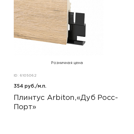
Розничная цена
ID: 6105062
ID: 48
354 руб./м.п.
800 р
Плинтус Arbiton,«Дуб Росс-
Акс
Порт»
пок
«Дю
гри