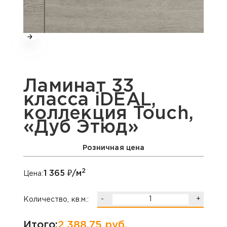
Ламинат 33
класса iDEAL,
коллекция Touch,
«Дуб Этюд»
Розничная цена
2
1 365
₽/м
Цена:
-
+
Количество, кв.м.:
Итого:
2 388,75
руб.