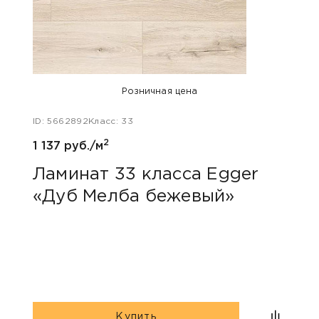
Розничная цена
ID: 5662892
Класс: 33
ID: 48
2
1 137 руб./м
1 047
Ламинат 33 класса Egger
Лам
«Дуб Мелба бежевый»
Kas
Купить