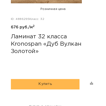
Розничная цена
ID: 4886295
Класс: 32
ID: 47
2
676 руб./м
680 
Ламинат 32 класса
Лам
Kronospan «Дуб Вулкан
Kro
Золотой»
Купить