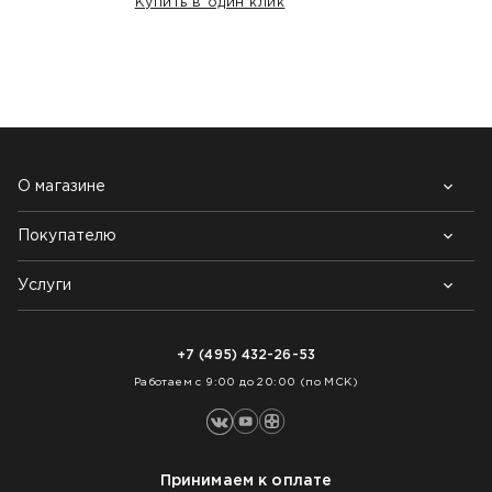
Купить в один клик
НАШИ КЛИЕНТЫ:
О магазине
Покупателю
Почему выбирают нас
Контакты
Блог
Услуги
Возврат товара
Как заказать
Доставка
Нарезка покрытий
Оплата
+7 (495) 432-26-53
Укладка покрытий
Работаем с 9:00 до 20:00 (по МСК)
Принимаем к оплате