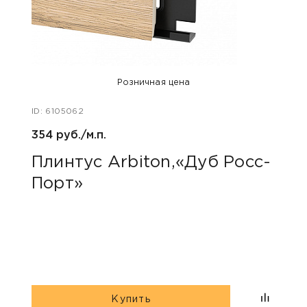
Розничная цена
ID: 6105062
ID: 48
354 руб./м.п.
800 р
Плинтус Arbiton,«Дуб Росс-
Акс
Порт»
пок
«Дю
гри
Купить