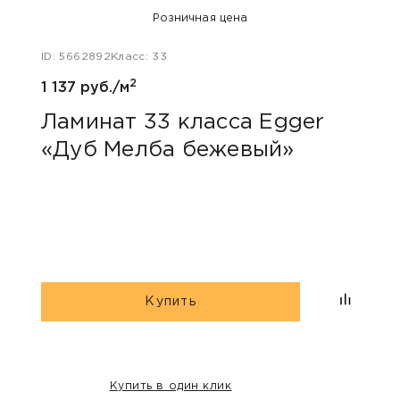
Розничная цена
ID: 5662892
Класс: 33
ID: 48
2
1 137 руб./м
1 047
Ламинат 33 класса Egger
Лам
«Дуб Мелба бежевый»
Kas
Купить
Купить в один клик