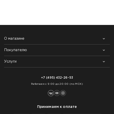
НАШИ КЛИЕНТЫ:
О магазине
Покупателю
Почему выбирают нас
Контакты
Блог
Услуги
Возврат товара
Как заказать
Доставка
Нарезка покрытий
Оплата
+7 (495) 432-26-53
Укладка покрытий
Работаем с 9:00 до 20:00 (по МСК)
Принимаем к оплате