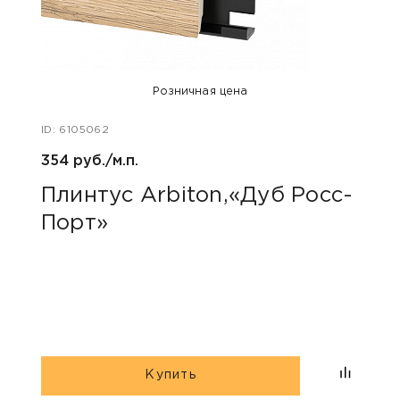
Розничная цена
ID: 6105062
ID: 48
354 руб./м.п.
800 р
Плинтус Arbiton,«Дуб Росс-
Акс
Порт»
пок
«Дю
гри
Купить