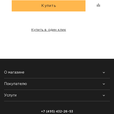
Купить
Купить в один клик
НАШИ КЛИЕНТЫ:
О магазине
Покупателю
Почему выбирают нас
Контакты
Блог
Услуги
Возврат товара
Как заказать
Доставка
Нарезка покрытий
Оплата
+7 (495) 432-26-53
Укладка покрытий