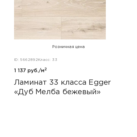
Розничная цена
ID: 5662892
Класс: 33
ID: 48
2
1 137 руб./м
1 047
Ламинат 33 класса Egger
Лам
«Дуб Мелба бежевый»
Kas