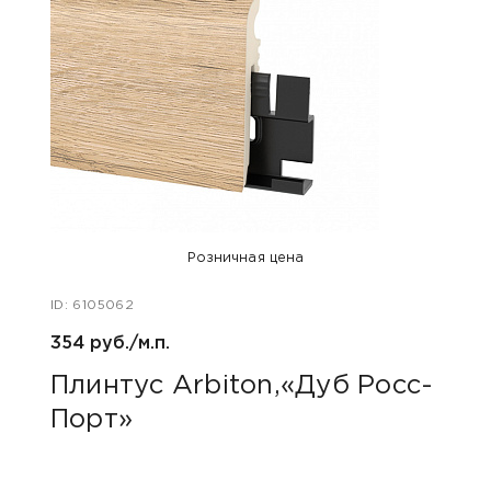
Розничная цена
ID: 6105062
ID: 48
354 руб./м.п.
800 р
Плинтус Arbiton,«Дуб Росс-
Акс
Порт»
пок
«Дю
гри