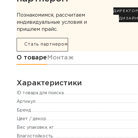
ДИРЕКТО
Познакомимся, рассчитаем
ДИЗАЙ
индивидуальные условия и
пришлем прайс.
Стать партнером
Информация о товаре
О товаре
Монтаж
Характеристики
ID товара для поиска
Артикул
Бренд
Цвет / декор
Вес упаковки, кг
Влагостойкость