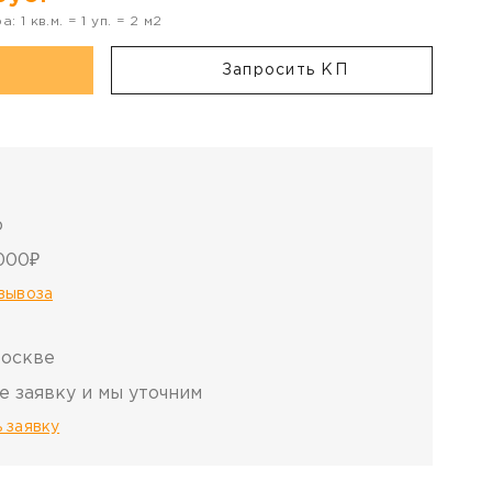
ра:
1
кв.м. =
1
уп. =
2
м2
Запросить КП
о
000₽
овывоза
Москве
е заявку и мы уточним
 заявку