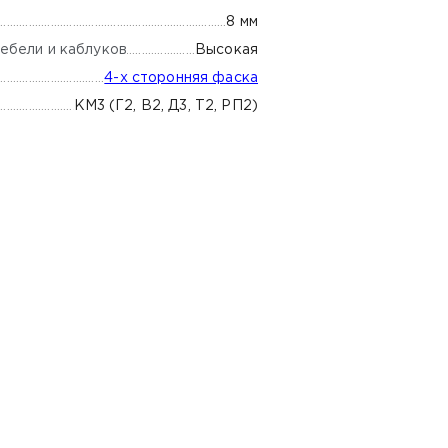
8 мм
ебели и каблуков
Высокая
4-х сторонняя фаска
КМ3 (Г2, В2, Д3, Т2, РП2)