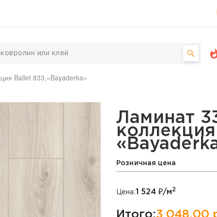
кция Ballet 833,«Bayaderka»
kett, коллекция Ballet 
Ламинат 33
коллекция 
«Bayaderk
Розничная цена
2
1 524
₽/м
Цена:
Итого:
3 048,00
р