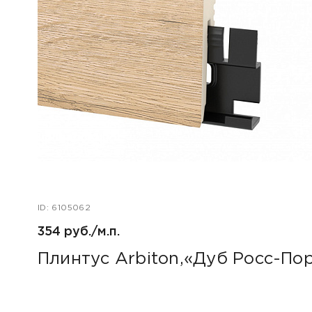
ID: 6105062
354 руб./м.п.
Плинтус Arbiton,«Дуб Росс-По