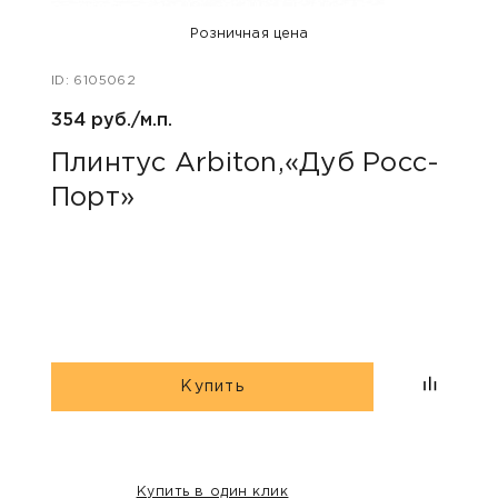
Розничная цена
ID: 6105062
ID: 48
354 руб./м.п.
800 р
Плинтус Arbiton,«Дуб Росс-
Акс
Порт»
пок
«Дю
гри
Купить
Купить в один клик