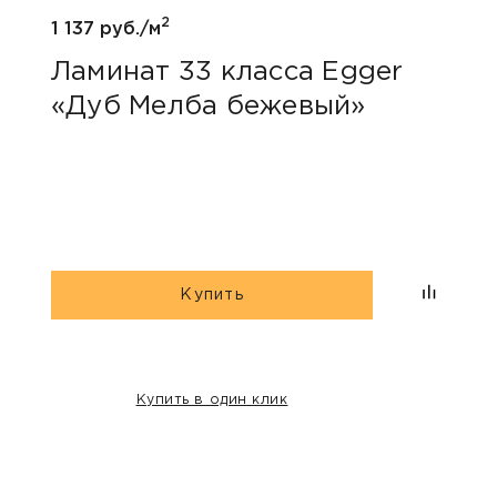
2
1 137 руб./м
1 047
Ламинат 33 класса Egger
Лам
«Дуб Мелба бежевый»
Kas
Купить
Купить в один клик
НАШИ КЛИЕНТЫ: