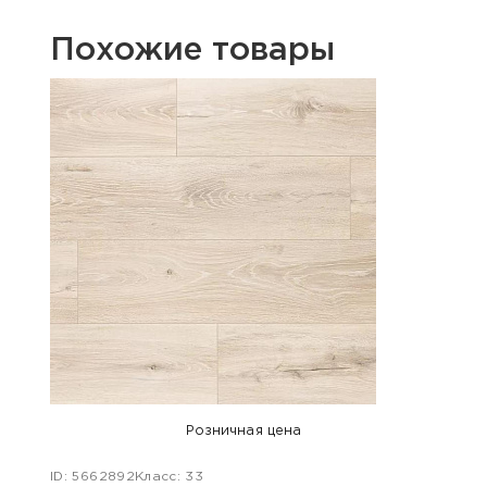
Похожие товары
Хит п
Розничная цена
ID: 5662892
Класс: 33
ID: 48