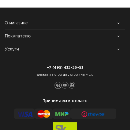
О магазине
Покупателю
Почему выбирают нас
Контакты
Блог
Услуги
Возврат товара
Как заказать
Доставка
Нарезка покрытий
Оплата
+7 (495) 432-26-53
Укладка покрытий
Работаем с 9:00 до 20:00 (по МСК)
Принимаем к оплате