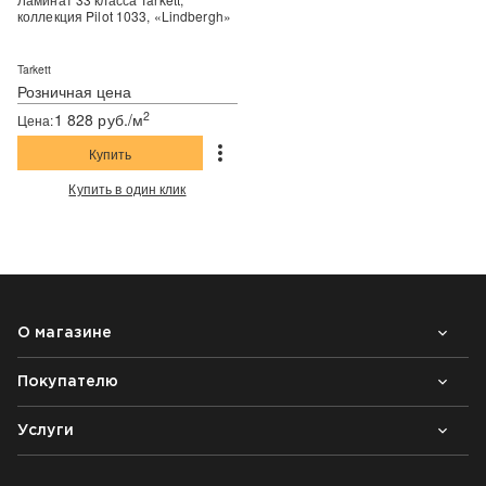
коллекция Pilot 1033, «Lindbergh»
Tarkett
Розничная цена
2
1 828 руб./м
Цена:
Купить
Купить в один клик
О магазине
Покупателю
Почему выбирают нас
Контакты
Блог
Услуги
Возврат товара
Как заказать
Доставка
Нарезка покрытий