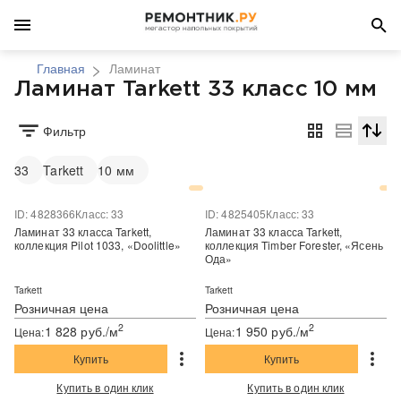
Главная
Ламинат
Ламинат Tarkett 33 класс 10 мм
Фильтр
Сортир
33
Tarkett
10 мм
ID: 4828366
Класс: 33
ID: 4825405
Класс: 33
Ламинат 33 класса Tarkett,
Ламинат 33 класса Tarkett,
коллекция Pilot 1033, «Doolittle»
коллекция Timber Forester, «Ясень
Ода»
Tarkett
Tarkett
Розничная цена
Розничная цена
2
2
1 828 руб./м
1 950 руб./м
Цена:
Цена:
Купить
Купить
Купить в один клик
Купить в один клик