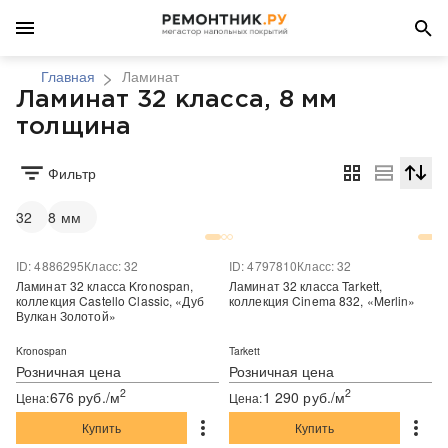
Главная
Ламинат
Ламинат 32 класса, 8 мм
толщина
Фильтр
Сортир
32
8 мм
ID: 4886295
Класс: 32
ID: 4797810
Класс: 32
Ламинат 32 класса Kronospan,
Ламинат 32 класса Tarkett,
коллекция Castello Classic, «Дуб
коллекция Cinema 832, «Merlin»
Вулкан Золотой»
Kronospan
Tarkett
Розничная цена
Розничная цена
2
2
676 руб./м
1 290 руб./м
Цена:
Цена:
Купить
Купить