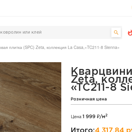
вая плитка (SPC) Zeta, коллекция La Casa,«TC211-8 Sienna»
а (SPC) Zeta, коллекция
Кварцвини
Zeta, колл
«TC211-8 S
Розничная цена
2
1 999
₽/м
Цена:
Итого:
4 317,84
р