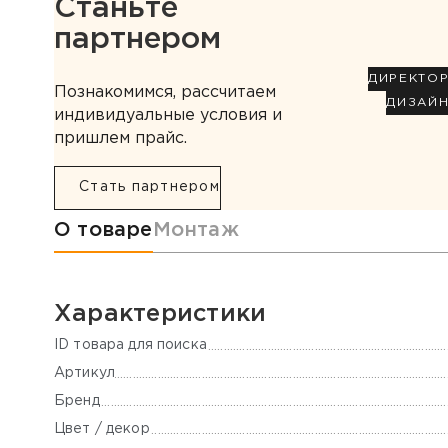
Станьте
партнером
ДИРЕКТО
Познакомимся, рассчитаем
ДИЗАЙ
индивидуальные условия и
пришлем прайс.
Стать партнером
Информация о товаре
О товаре
Монтаж
Характеристики
ID товара для поиска
Артикул
Бренд
Цвет / декор