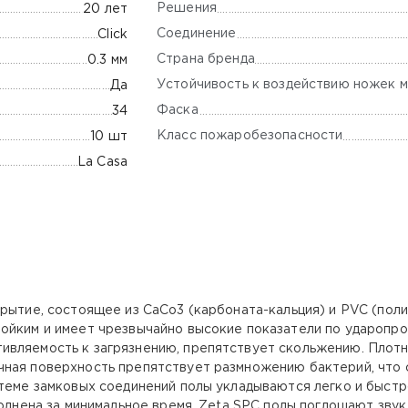
Решения
20 лет
Соединение
Click
Страна бренда
0.3 мм
Устойчивость к воздействию ножек м
Да
Фаска
34
Класс пожаробезопасности
10 шт
La Casa
ытие, состоящее из CaCo3 (карбоната-кальция) и PVC (полив
ойким и имеет чрезвычайно высокие показатели по ударопро
ивляемость к загрязнению, препятствует скольжению. Плот
чная поверхность препятствует размножению бактерий, что
стеме замковых соединений полы укладываются легко и быстр
ыполнена за минимальное время. Zeta SPC полы поглощают зв