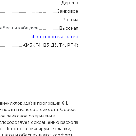
Дерево
Замковое
Россия
ебели и каблуков
Высокая
4-х сторонняя фаска
КМ5 (Г4, В3, Д3, Т4, РП4)
инилхлорида) в пропорции 8:1.
чности и износостойкости. Особая
ное замковое соединение
 способствует сокращению расхода
о. Просто зафиксируйте планки,
ук шагов и обеспечивают комфорт