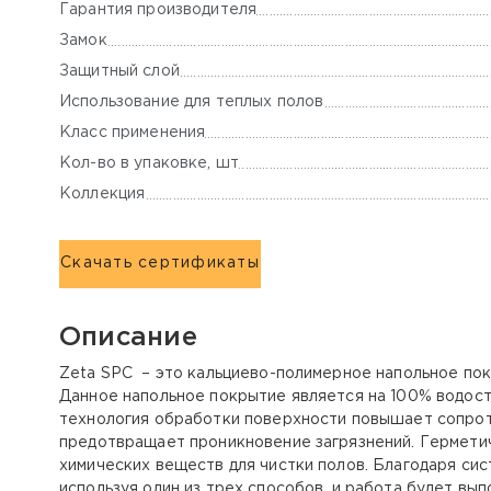
Гарантия производителя
Замок
Защитный слой
Использование для теплых полов
Класс применения
Кол-во в упаковке, шт
Коллекция
Скачать сертификаты
Описание
Zeta SPC – это кальциево-полимерное напольное покр
Данное напольное покрытие является на 100% водост
технология обработки поверхности повышает сопрот
предотвращает проникновение загрязнений. Гермети
химических веществ для чистки полов. Благодаря си
используя один из трех способов, и работа будет в