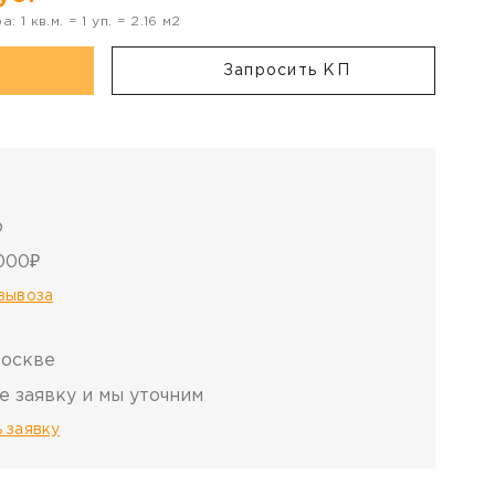
ра:
1
кв.м. =
1
уп. =
2.16
м2
Запросить КП
о
000₽
овывоза
Москве
е заявку и мы уточним
 заявку