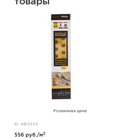
товары
Розничная цена
ID: 4813333
ID: 48
2
556 руб./м
146 р