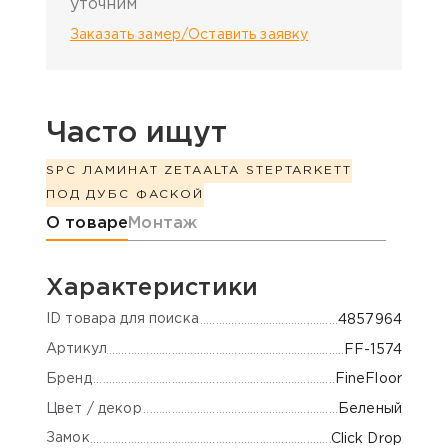
уточним
Заказать замер/Оставить заявку
Часто ищут
SPC ЛАМИНАТ ZETA
ALTA STEP
TARKETT
ПОД ДУБ
С ФАСКОЙ
Информация о товаре
О товаре
Монтаж
Характеристики
ID товара для поиска
4857964
Артикул
FF-1574
Бренд
FineFloor
Цвет / декор
Беленый
Замок
Click Drop