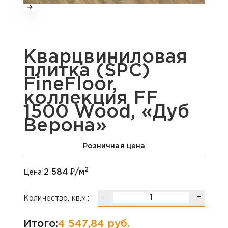
Кварцвиниловая
плитка (SPC)
FineFloor,
коллекция FF
1500 Wood, «Дуб
Верона»
Розничная цена
2
2 584
₽/м
Цена:
-
+
Количество, кв.м.:
Итого:
4 547,84
руб.