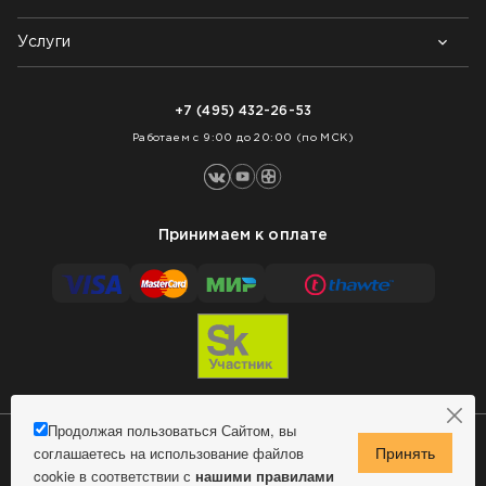
Контакты
Блог
Услуги
Возврат товара
Как заказать
Доставка
Нарезка покрытий
Оплата
+7 (495) 432-26-53
Укладка покрытий
Работаем с 9:00 до 20:00 (по МСК)
Принимаем к оплате
Продолжая пользоваться Сайтом, вы
соглашаетесь на использование файлов
Сделано в MindMachine
© 2009 - 2026 Remontnick.ru.
cookie в соответствии с
нашими правилами
Политика конфиденциальности