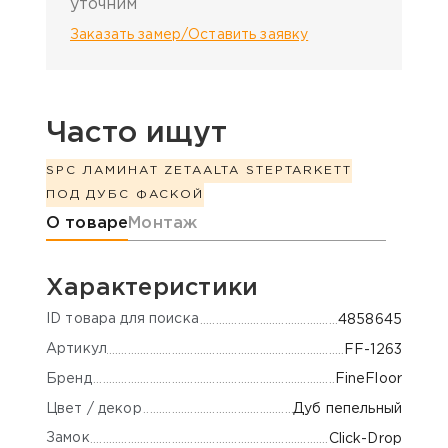
уточним
Заказать замер/Оставить заявку
Часто ищут
SPC ЛАМИНАТ ZETA
ALTA STEP
TARKETT
ПОД ДУБ
С ФАСКОЙ
Информация о товаре
О товаре
Монтаж
Характеристики
ID товара для поиска
4858645
Артикул
FF-1263
Бренд
FineFloor
Цвет / декор
Дуб пепельный
Замок
Click-Drop