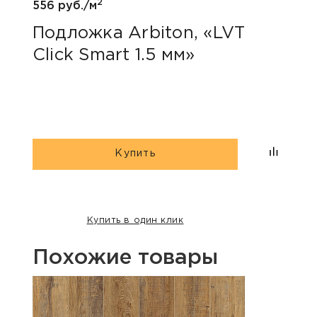
2
556 руб./м
146 р
Подложка Arbiton, «LVT
Под
Click Smart 1.5 мм»
мм
Купить
Купить в один клик
Похожие товары